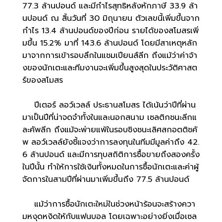
77.3 ล้านปอนด์ และมีกำไรสุทธิหลังหักภาษี 33.9 ล้า
นปอนด์ ณ สิ้นวันที่ 30 มิถุนายน ตัวเลขนี้เพิ่มขึ้นจาก
กำไร 13.4 ล้านปอนด์ของปีก่อน รายได้ของสโมสรเพิ่
มขึ้น 15.2% มาที่ 143.6 ล้านปอนด์ โดยมีสาเหตุหลัก
มาจากการเข้ารอบลึกในแชมเปียนส์ลีก ถึงแม้ว่าค่าจ้า
งของนักเตะและทีมงานจะเพิ่มขึ้นสูงสุดในประวัติศาสต
ร์ของสโมสร
ปีเตอร์ ลอว์เวลล์ ประธานสโมสร ได้เน้นว่าปีที่ผ่าน
มาเป็นปีที่น่าจดจำทั้งในและนอกสนาม เซลติกชนะลีกแ
ละคัพลีก ถึงแม้จะพ่ายแพ้ในรอบชิงชนะเลิศสกอตติชคั
พ ลอว์เวลล์ยังชี้แจงว่าการลงทุนในทีมมีมูลค่าถึง 42.
6 ล้านปอนด์ และมีการทุบสถิติการซื้อขายถึงสองครั้ง
ในปีนั้น ทำให้การใช้เงินทั้งหมดในการซื้อนักเตะและค่าผู้
จัดการในสามปีที่ผ่านมาเพิ่มขึ้นถึง 77.5 ล้านปอนด์
แม้ว่าการซื้อนักเตะใหม่ในช่วงหน้าร้อนจะสร้างควา
มหงุดหงิดให้กับแฟนบอล โดยเฉพาะอย่างยิ่งเมื่อเซล