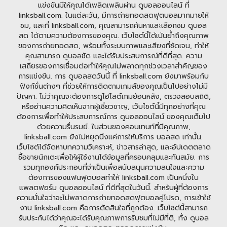
แข่งขันมีให้คุณได้เพลิดเพลินผ่าน ดูบอลออนไลน์ ที่
linksball.com. ในแต่ละวัน, มีการถ่ายทอดสดฟุตบอลมากมายให้
ชม, และที่ linksball.com, คุณสามารถค้นหาและเลือกชม ดูบอล
สด ได้ตามความต้องการของคุณ. เว็บไซต์นี้ได้เน้นย้ำถึงคุณภาพ
ของการถ่ายทอดสด, พร้อมทั้งระบบภาพและเสียงที่ชัดเจน, ทำให้
คุณสามารถ ดูบอลชัด และได้รับประสบการณ์ที่ดีที่สุด. ความ
เสถียรของการเชื่อมต่อทำให้คุณไม่พลาดทุกช่วงเวลาสำคัญของ
การแข่งขัน. การ ดูบอลสดวันนี้ ที่ linksball.com ยังมาพร้อมกับ
ฟังก์ชั่นต่างๆ ที่ช่วยให้การติดตามเกมส์ของคุณเป็นไปอย่างไม่มี
ปัญหา. ไม่ว่าคุณจะต้องการดูไฮไลต์เกมย้อนหลัง, ตรวจสอบสถิติ,
หรืออ่านความคิดเห็นจากผู้เชี่ยวชาญ, เว็บไซต์นี้มีทุกอย่างที่คุณ
ต้องการเพื่อทำให้ประสบการณ์การ ดูบอลออนไลน์ ของคุณเต็มไป
ด้วยความรื่นรมย์. ในส่วนของคอนเทนท์ที่มีคุณภาพ,
linksball.com ยังไม่หยุดนิ่งแค่การให้บริการ บอลสด เท่านั้น.
เว็บไซต์ได้จัดหาบทความวิเคราะห์, ข่าวสารล่าสุด, และอัปเดตตลาด
ซื้อขายนักเตะเพื่อให้ผู้ใช้งานได้ข้อมูลที่ครอบคลุมและทันสมัย. การ
รวมทุกองค์ประกอบที่จำเป็นเพื่อสนับสนุนความสนใจและความ
ต้องการของแฟนฟุตบอลทำให้ linksball.com เป็นหนึ่งใน
แพลตฟอร์ม ดูบอลออนไลน์ ที่ดีที่สุดในวันนี้. สำหรับผู้ที่ต้องการ
ความมั่นใจว่าจะไม่พลาดการถ่ายทอดสดฟุตบอลคู่โปรด, การเข้าใช้
งาน linksball.com คือการตัดสินใจที่ถูกต้อง. เว็บไซต์นี้สามารถ
รับประกันได้ว่าคุณจะได้รับคุณภาพการรับชมที่ไม่มีที่ติ, ทั้ง ดูบอล