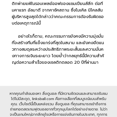
ติกพ่ายแพ้ในรอบเพลย์ออฟของแชมเปียนส์ลีก ต่อที
มคาแรท อัลมาตี จากคาซัคสถาน ซึ่งไมเคิล นิโคลสัน
ผู้บริหารสูงสุดได้กล่าวว่าคณะกรรมการต้องรับผิดชอ
บต่อเหตุการณ์นี้
อย่างไรก็ตาม, คณะกรรมการยังคงมีความมุ่งมั่น
ที่จะสร้างทีมที่แข็งแกร่งที่สุดในสนาม และยังคงยึดแน
วทางสมดุลระหว่างประสิทธิภาพระยะสั้นและความมั่นค
งทางการเงินระยะยาว โดยย้ำว่ากลยุทธ์นี้มีความสำคั
ญต่อความสำเร็จของเซลติกตลอด 20 ปีที่ผ่านมา
หากคุณกำลังมองหา ลิ้งดูบอล ที่มีความชัดเจนและสามารถรับชม
ได้ไม่มีสะดุด, linksball.com คือทางเลือกที่สมบูรณ์แบบสำหรับ
คุณ. เว็บไซต์นี้เป็นแหล่งรวม ลิ้งดูบอล ที่คุณสามารถเข้าถึงการ
ถ่ายทอดสดเกมฟุตบอลจากทั่วทุกมุมโลกได้อย่างง่ายดาย. ไม่ว่า
จะเป็นเกมใหญ่จากลีกยุโรปหรือการแข่งขันภายในประเทศ, ทุกการ