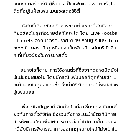
มนเชสเตอร์ดาร์บี้ ผู้ซื้ออาจเป็นแฟนแมนเชสเตอร์ยูไนเ
ต็ดที่อยู่ในฝั่งแฟนแมนเชสเตอร์ซิตี้
บริษัทที่เกี่ยวข้องกับการขายตั๋วเหล่านี้ยังมีความเ
กี่ยวข้องในธุรกิจขายต่อที่ใหญ่โต โดย Live Footbal
l Tickets จากมาดริดมีรายได้ 19 ล้านยูโร และ Tico
mbo ในเยอรมนี ดูเหมือนจะเป็นพันธมิตรกับบริษัทอื่น
ๆ ที่เกี่ยวข้องในการขายตั๋ว
อย่างไรก็ตาม การใช้งานตั๋วที่ซื้อจากตลาดมืดยังไ
ม่แน่นอนเสมอไป โดยมีกรณีแฟนบอลที่ถูกห้ามเข้า แ
ละตั๋วบางใบถูกสแกนซ้ำ ซึ่งทำให้เกิดความไม่พอใจในห
มู่แฟนบอล
เพื่อแก้ไขปัญหานี้ ลีกตั้งเป้าที่จะเพิ่มกฎระเบียบเกี่
ยวกับการตั๋วดิจิทัล ซึ่งรวมถึงการแนะนำบัตรที่มีการเ
ข้ารหัสแบบใหม่เพื่อให้การขายต่อทำได้ยากขึ้น นอกจา
กนี้ยังมีการพิจารณาการออกกฎหมายใหม่ที่มุ่งเป้าไป