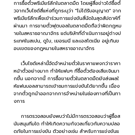
การซื้อตั๋วพรีเมียร์ลีกในตลาดมืด โดยผู้สื่อข่าวได้ซื้อตั๋
วจากเว็บไซต์สี่แห่งที่ถูกระบุว่า "ไม่ได้รับอนุญาต" จาก
พรีเมียร์ลีกเพื่อเข้าร่วมการแข่งขันสี่นัดในสุดสัปดาห์ที่
ผ่านมา การขายตั๋วฟุตบอลในตลาดมืดถือว่าผิดกฎหม
ายในสหราชอาณาจักร แต่บริษัทที่ดำเนินการอยู่ต่างป
ระเทศในสเปน, ดูไบ, เยอรมนี และเอสโตเนีย อยู่เกินข
อบเขตของกฎหมายในสหราชอาณาจักร
เว็บไซต์เหล่านี้จัดจำหน่ายตั๋วในราคาแพงกว่าราคา
หน้าตั๋วอย่างมาก ทำให้แฟนๆ ที่ซื้อตั๋วต้องเสียเงินมา
กขึ้น นอกจากนี้ การซื้อขายตั๋วในตลาดมืดยังส่งผลใ
ห้แฟนบอลสามารถเข้าชมการแข่งขันได้ยากขึ้น เนื่อง
จากตั๋วถูกนำออกจากการจำหน่ายในช่องทางที่เป็นทา
งการ
การตรวจสอบยังพบว่าไม่มีการตรวจสอบว่าผู้ซื้อส
นับสนุนทีมใด ทำให้เกิดความกังวลเกี่ยวกับความปลอ
ดภัยในการแข่งขัน ตัวอย่างเช่น สำหรับการแข่งขันแ