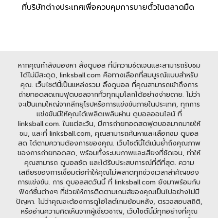
ที่บริษัทต่างประเทศเพื่อควบคุมการขายตั๋วในตลาดมืด
หากคุณกำลังมองหา ลิ้งดูบอล ที่มีความชัดเจนและสามารถรับชม
ได้ไม่มีสะดุด, linksball.com คือทางเลือกที่สมบูรณ์แบบสำหรับ
คุณ. เว็บไซต์นี้เป็นแหล่งรวม ลิ้งดูบอล ที่คุณสามารถเข้าถึงการ
ถ่ายทอดสดเกมฟุตบอลจากทั่วทุกมุมโลกได้อย่างง่ายดาย. ไม่ว่า
จะเป็นเกมใหญ่จากลีกยุโรปหรือการแข่งขันภายในประเทศ, ทุกการ
แข่งขันมีให้คุณได้เพลิดเพลินผ่าน ดูบอลออนไลน์ ที่
linksball.com. ในแต่ละวัน, มีการถ่ายทอดสดฟุตบอลมากมายให้
ชม, และที่ linksball.com, คุณสามารถค้นหาและเลือกชม ดูบอล
สด ได้ตามความต้องการของคุณ. เว็บไซต์นี้ได้เน้นย้ำถึงคุณภาพ
ของการถ่ายทอดสด, พร้อมทั้งระบบภาพและเสียงที่ชัดเจน, ทำให้
คุณสามารถ ดูบอลชัด และได้รับประสบการณ์ที่ดีที่สุด. ความ
เสถียรของการเชื่อมต่อทำให้คุณไม่พลาดทุกช่วงเวลาสำคัญของ
การแข่งขัน. การ ดูบอลสดวันนี้ ที่ linksball.com ยังมาพร้อมกับ
ฟังก์ชั่นต่างๆ ที่ช่วยให้การติดตามเกมส์ของคุณเป็นไปอย่างไม่มี
ปัญหา. ไม่ว่าคุณจะต้องการดูไฮไลต์เกมย้อนหลัง, ตรวจสอบสถิติ,
หรืออ่านความคิดเห็นจากผู้เชี่ยวชาญ, เว็บไซต์นี้มีทุกอย่างที่คุณ