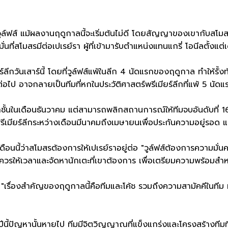
ูล์ฟส์ แม้ผลงานฤดูกาลนี้จะเริ่มต้นไม่ดี โดยสัญญาของเขากับสโมส
มั่นที่สโมสรมีต่อเปเรย์รา ผู้ที่เข้ามารับตำแหน่งแทนแกรี่ โอนีลตั้งแต
ร์ลีกวันเสาร์นี้ โดยที่วูล์ฟส์แพ้ในลีก 4 นัดแรกของฤดูกาล ทำให้
ไป อาจกลายเป็นทีมที่หกในประวัติศาสตร์พรีเมียร์ลีกที่แพ้ 5 นัดแ
กชั้นในเดือนธันวาคม แต่สามารถพลิกสถานการณ์ให้ทีมจบอันดับที่ 1
เมียร์ลีกระหว่างเดือนมีนาคมถึงเมษายนเพื่อประกันความอยู่รอด แต่
นี้ว่าสโมสรต้องการให้เปเรย์ราอยู่ต่อ "วูล์ฟส์ต้องการความมั่นคงใ
วรให้เวลาและจัดหานักเตะที่เขาต้องการ เพื่อเตรียมความพร้อมสำหร
ื่องสำคัญของฤดูกาลนี้คือทีมและโค้ช รวมถึงความสามัคคีในทีม หาก
นี้ปัญหานั้นหายไป ทีมมีจิตวิญญาณที่แข็งแกร่งและโครงสร้างทีมที่ม