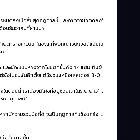
รหมดลงเมื่อสิ้นสุดฤดูกาลนี้ และคาดว่าข้อตกลงใ
่เดือนธันวาคมที่ผ่านมา
รั้งท้ายตารางคะแนน ในขณะที่พวกเขาชนะเวสต์แฮมใน
รก
6 และมีคะแนนห่างจากโซนตกชั้นถึง 17 แต้ม ทีมยั
ยังไม่ชนะในลีกตั้งแต่ชัยชนะเหนือเลสเตอร์ 3-0
นตอนนี้ เราต้องมีโค้ชที่อยู่ช่วยเราในระยะยาว" เ
ับฤดูกาลนี้"
มีความร่วมมือที่ดี จะเป็นฤดูกาลที่แข็งแกร่ง แ
ุ่งมั่นมากขึ้น