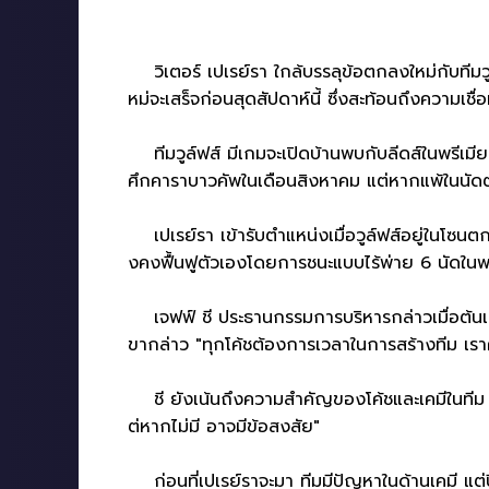
วิเตอร์ เปเรย์รา ใกล้บรรลุข้อตกลงใหม่กับทีมว
หม่จะเสร็จก่อนสุดสัปดาห์นี้ ซึ่งสะท้อนถึงความเชื่อ
ทีมวูล์ฟส์ มีเกมจะเปิดบ้านพบกับลีดส์ในพรีเมีย
ศึกคาราบาวคัพในเดือนสิงหาคม แต่หากแพ้ในนัดต่อ
เปเรย์รา เข้ารับตำแหน่งเมื่อวูล์ฟส์อยู่ในโซนต
งคงฟื้นฟูตัวเองโดยการชนะแบบไร้พ่าย 6 นัดในพรี
เจฟฟ์ ชี ประธานกรรมการบริหารกล่าวเมื่อต้นเดือน
ขากล่าว "ทุกโค้ชต้องการเวลาในการสร้างทีม เราค
ชี ยังเน้นถึงความสำคัญของโค้ชและเคมีในทีม "เร
ต่หากไม่มี อาจมีข้อสงสัย"
ก่อนที่เปเรย์ราจะมา ทีมมีปัญหาในด้านเคมี แต่ปี