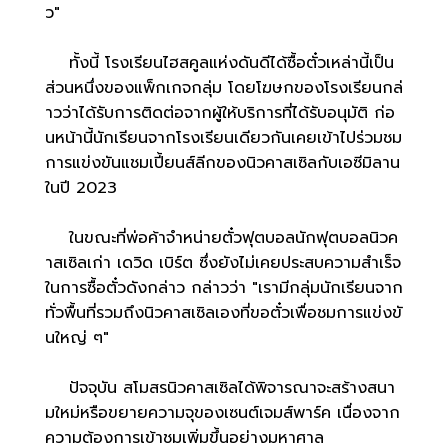
ว"
ทั้งนี้ โรงเรียนไฮสคูลแห่งดันดีได้ซื้อตั๋วเหล่านี้เป็น
ส่วนหนึ่งของแพ็กเกจกลุ่ม โดยโฆษกของโรงเรียนกล่
าวว่าได้รับการติดต่อจากผู้ให้บริการที่ได้รับอนุมัติ ก่อ
นหน้านี้นักเรียนจากโรงเรียนเดียวกันเคยเข้าไปร่วมชม
การแข่งขันแชมเปี้ยนส์ลีกของนิวคาสเซิลกับเอซีมิลาน
ในปี 2023
ในขณะที่พ่อค้าจำหน่ายตั๋วฟุตบอลนักฟุตบอลนิวค
าสเซิลเก่า เดวิด เบิร์ต ซึ่งยังไม่เคยประสบความสำเร็จ
ในการซื้อตั๋วดังกล่าว กล่าวว่า "เรามีกลุ่มนักเรียนจาก
ทั่วพื้นที่รวมถึงนิวคาสเซิลเองที่ขอตั๋วเพื่อชมการแข่งขั
นใหญ่ ๆ"
ปัจจุบัน สโมสรนิวคาสเซิลได้พิจารณาจะสร้างสนา
มใหม่หรือขยายความจุของเซนต์เจมส์พาร์ค เนื่องจาก
ความต้องการเข้าชมเพิ่มขึ้นอย่างมหาศาล