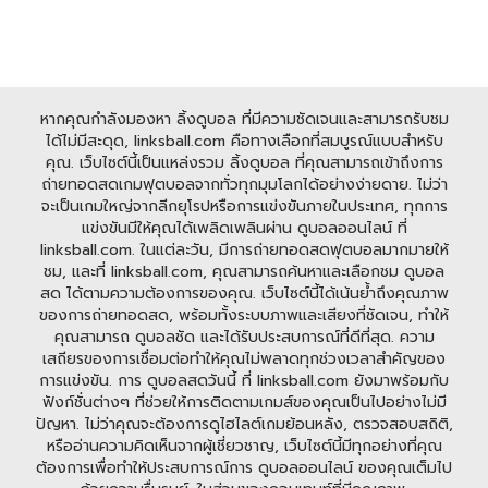
หากคุณกำลังมองหา ลิ้งดูบอล ที่มีความชัดเจนและสามารถรับชม
ได้ไม่มีสะดุด, linksball.com คือทางเลือกที่สมบูรณ์แบบสำหรับ
คุณ. เว็บไซต์นี้เป็นแหล่งรวม ลิ้งดูบอล ที่คุณสามารถเข้าถึงการ
ถ่ายทอดสดเกมฟุตบอลจากทั่วทุกมุมโลกได้อย่างง่ายดาย. ไม่ว่า
จะเป็นเกมใหญ่จากลีกยุโรปหรือการแข่งขันภายในประเทศ, ทุกการ
แข่งขันมีให้คุณได้เพลิดเพลินผ่าน ดูบอลออนไลน์ ที่
linksball.com. ในแต่ละวัน, มีการถ่ายทอดสดฟุตบอลมากมายให้
ชม, และที่ linksball.com, คุณสามารถค้นหาและเลือกชม ดูบอล
สด ได้ตามความต้องการของคุณ. เว็บไซต์นี้ได้เน้นย้ำถึงคุณภาพ
ของการถ่ายทอดสด, พร้อมทั้งระบบภาพและเสียงที่ชัดเจน, ทำให้
คุณสามารถ ดูบอลชัด และได้รับประสบการณ์ที่ดีที่สุด. ความ
เสถียรของการเชื่อมต่อทำให้คุณไม่พลาดทุกช่วงเวลาสำคัญของ
การแข่งขัน. การ ดูบอลสดวันนี้ ที่ linksball.com ยังมาพร้อมกับ
ฟังก์ชั่นต่างๆ ที่ช่วยให้การติดตามเกมส์ของคุณเป็นไปอย่างไม่มี
ปัญหา. ไม่ว่าคุณจะต้องการดูไฮไลต์เกมย้อนหลัง, ตรวจสอบสถิติ,
หรืออ่านความคิดเห็นจากผู้เชี่ยวชาญ, เว็บไซต์นี้มีทุกอย่างที่คุณ
ต้องการเพื่อทำให้ประสบการณ์การ ดูบอลออนไลน์ ของคุณเต็มไป