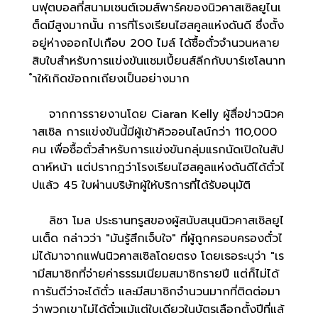
นฟุตบอลที่สนามเซนต์เจมส์พาร์คของนิวคาสเซิลยูไนเ
ต็ดมีสูงมากนั้น การที่โรงเรียนไฮสคูลแห่งดันดี ซึ่งตั้ง
อยู่ห่างออกไปเกือบ 200 ไมล์ ได้ซื้อตั๋วจำนวนหลาย
สิบใบสำหรับการแข่งขันแชมเปี้ยนส์ลีกกับบาร์เซโลนาท
ำให้เกิดข้อถกเถียงเป็นอย่างมาก
จากการรายงานโดย Ciaran Kelly ผู้สื่อข่าวนิวค
าสเซิล การแข่งขันนี้มีผู้เข้าคิวออนไลน์กว่า 110,000
คน เพื่อซื้อตั๋วสำหรับการแข่งขันกลุ่มแรกนัดเปิดในสัป
ดาห์หน้า แต่ปรากฎว่าโรงเรียนไฮสคูลแห่งดันดีได้ตั๋วไ
ปแล้ว 45 ใบผ่านบริษัทผู้ให้บริการที่ได้รับอนุมัติ
ลิซา โมล ประธานทรูสของผู้สนับสนุนนิวคาสเซิลยูไ
นเต็ด กล่าวว่า "มันรู้สึกเจ็บใจ" ที่ผู้ถูกครอบครองตั๋วไ
ม่ได้มาจากแฟนนิวคาสเซิลโดยตรง โดยเธอระบุว่า "เร
ามีสมาชิกที่จ่ายค่าธรรมเนียมสมาชิกรายปี แต่ก็ไม่ได้
การันตีว่าจะได้ตั๋ว และมีสมาชิกจำนวนมากที่ติดต่อมา
ว่าพวกเขาไม่ได้ตั๋วแม้แต่ใบเดียวในบัตรเลือกตั้งปีที่แล้