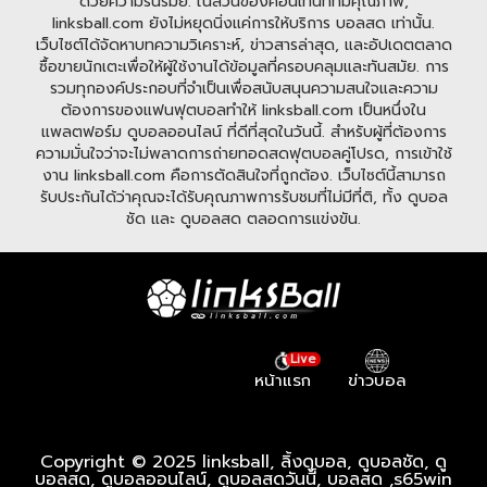
ด้วยความรื่นรมย์. ในส่วนของคอนเทนท์ที่มีคุณภาพ,
linksball.com ยังไม่หยุดนิ่งแค่การให้บริการ บอลสด เท่านั้น.
เว็บไซต์ได้จัดหาบทความวิเคราะห์, ข่าวสารล่าสุด, และอัปเดตตลาด
ซื้อขายนักเตะเพื่อให้ผู้ใช้งานได้ข้อมูลที่ครอบคลุมและทันสมัย. การ
รวมทุกองค์ประกอบที่จำเป็นเพื่อสนับสนุนความสนใจและความ
ต้องการของแฟนฟุตบอลทำให้ linksball.com เป็นหนึ่งใน
แพลตฟอร์ม ดูบอลออนไลน์ ที่ดีที่สุดในวันนี้. สำหรับผู้ที่ต้องการ
ความมั่นใจว่าจะไม่พลาดการถ่ายทอดสดฟุตบอลคู่โปรด, การเข้าใช้
งาน linksball.com คือการตัดสินใจที่ถูกต้อง. เว็บไซต์นี้สามารถ
รับประกันได้ว่าคุณจะได้รับคุณภาพการรับชมที่ไม่มีที่ติ, ทั้ง ดูบอล
ชัด และ ดูบอลสด ตลอดการแข่งขัน.
Live
หน้าแรก
ข่าวบอล
Copyright © 2025 linksball, ลิ้งดูบอล, ดูบอลชัด, ดู
บอลสด, ดูบอลออนไลน์, ดูบอลสดวันนี้, บอลสด ,
s65win