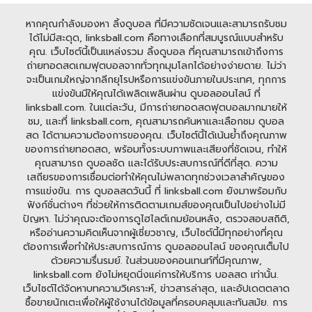
หากคุณกำลังมองหา ลิ้งดูบอล ที่มีความชัดเจนและสามารถรับชม
ได้ไม่มีสะดุด, linksball.com คือทางเลือกที่สมบูรณ์แบบสำหรับ
คุณ. เว็บไซต์นี้เป็นแหล่งรวม ลิ้งดูบอล ที่คุณสามารถเข้าถึงการ
ถ่ายทอดสดเกมฟุตบอลจากทั่วทุกมุมโลกได้อย่างง่ายดาย. ไม่ว่า
จะเป็นเกมใหญ่จากลีกยุโรปหรือการแข่งขันภายในประเทศ, ทุกการ
แข่งขันมีให้คุณได้เพลิดเพลินผ่าน ดูบอลออนไลน์ ที่
linksball.com. ในแต่ละวัน, มีการถ่ายทอดสดฟุตบอลมากมายให้
ชม, และที่ linksball.com, คุณสามารถค้นหาและเลือกชม ดูบอล
สด ได้ตามความต้องการของคุณ. เว็บไซต์นี้ได้เน้นย้ำถึงคุณภาพ
ของการถ่ายทอดสด, พร้อมทั้งระบบภาพและเสียงที่ชัดเจน, ทำให้
คุณสามารถ ดูบอลชัด และได้รับประสบการณ์ที่ดีที่สุด. ความ
เสถียรของการเชื่อมต่อทำให้คุณไม่พลาดทุกช่วงเวลาสำคัญของ
การแข่งขัน. การ ดูบอลสดวันนี้ ที่ linksball.com ยังมาพร้อมกับ
ฟังก์ชั่นต่างๆ ที่ช่วยให้การติดตามเกมส์ของคุณเป็นไปอย่างไม่มี
ปัญหา. ไม่ว่าคุณจะต้องการดูไฮไลต์เกมย้อนหลัง, ตรวจสอบสถิติ,
หรืออ่านความคิดเห็นจากผู้เชี่ยวชาญ, เว็บไซต์นี้มีทุกอย่างที่คุณ
ต้องการเพื่อทำให้ประสบการณ์การ ดูบอลออนไลน์ ของคุณเต็มไป
ด้วยความรื่นรมย์. ในส่วนของคอนเทนท์ที่มีคุณภาพ,
linksball.com ยังไม่หยุดนิ่งแค่การให้บริการ บอลสด เท่านั้น.
เว็บไซต์ได้จัดหาบทความวิเคราะห์, ข่าวสารล่าสุด, และอัปเดตตลาด
ซื้อขายนักเตะเพื่อให้ผู้ใช้งานได้ข้อมูลที่ครอบคลุมและทันสมัย. การ