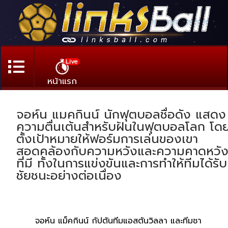
Live
หน้าแรก
จอห์น แมคกินน์ นักฟุตบอลชื่อดัง แสดง
ความตื่นเต้นสำหรับฝันในฟุตบอลโลก โด
ตั้งเป้าหมายให้ฟอร์มการเล่นของเขา
สอดคล้องกับความหวังและความคาดหวั
ที่มี ทั้งในการแข่งขันและการทำให้ทีมได้รับ
ชัยชนะอย่างต่อเนื่อง
จอห์น แม็คกินน์ กัปตันทีมแอสตันวิลลา และทีมชา