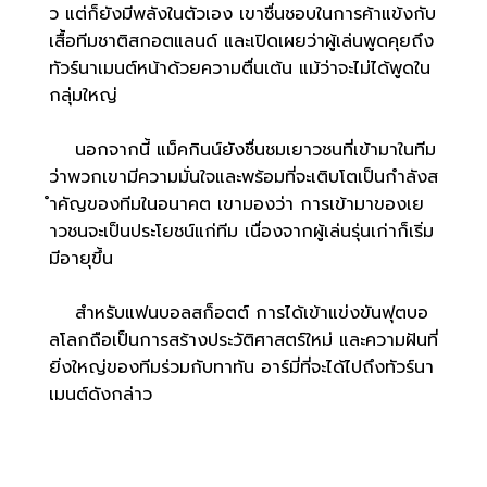
ว แต่ก็ยังมีพลังในตัวเอง เขาชื่นชอบในการค้าแข้งกับ
เสื้อทีมชาติสกอตแลนด์ และเปิดเผยว่าผู้เล่นพูดคุยถึง
ทัวร์นาเมนต์หน้าด้วยความตื่นเต้น แม้ว่าจะไม่ได้พูดใน
กลุ่มใหญ่
นอกจากนี้ แม็คกินน์ยังชื่นชมเยาวชนที่เข้ามาในทีม
ว่าพวกเขามีความมั่นใจและพร้อมที่จะเติบโตเป็นกำลังส
ำคัญของทีมในอนาคต เขามองว่า การเข้ามาของเย
าวชนจะเป็นประโยชน์แก่ทีม เนื่องจากผู้เล่นรุ่นเก่าก็เริ่ม
มีอายุขึ้น
สำหรับแฟนบอลสก็อตต์ การได้เข้าแข่งขันฟุตบอ
ลโลกถือเป็นการสร้างประวัติศาสตร์ใหม่ และความฝันที่
ยิ่งใหญ่ของทีมร่วมกับทาทัน อาร์มี่ที่จะได้ไปถึงทัวร์นา
เมนต์ดังกล่าว