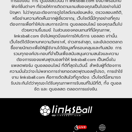
การแข่งขัน. การ ดูบอลสดวันนี้ ที่ linksball.com ยังมาพร้อมกับ
ฟังก์ชั่นต่างๆ ที่ช่วยให้การติดตามเกมส์ของคุณเป็นไปอย่างไม่มี
ปัญหา. ไม่ว่าคุณจะต้องการดูไฮไลต์เกมย้อนหลัง, ตรวจสอบสถิติ,
หรืออ่านความคิดเห็นจากผู้เชี่ยวชาญ, เว็บไซต์นี้มีทุกอย่างที่คุณ
ต้องการเพื่อทำให้ประสบการณ์การ ดูบอลออนไลน์ ของคุณเต็มไป
ด้วยความรื่นรมย์. ในส่วนของคอนเทนท์ที่มีคุณภาพ,
linksball.com ยังไม่หยุดนิ่งแค่การให้บริการ บอลสด เท่านั้น.
เว็บไซต์ได้จัดหาบทความวิเคราะห์, ข่าวสารล่าสุด, และอัปเดตตลาด
ซื้อขายนักเตะเพื่อให้ผู้ใช้งานได้ข้อมูลที่ครอบคลุมและทันสมัย. การ
รวมทุกองค์ประกอบที่จำเป็นเพื่อสนับสนุนความสนใจและความ
ต้องการของแฟนฟุตบอลทำให้ linksball.com เป็นหนึ่งใน
แพลตฟอร์ม ดูบอลออนไลน์ ที่ดีที่สุดในวันนี้. สำหรับผู้ที่ต้องการ
ความมั่นใจว่าจะไม่พลาดการถ่ายทอดสดฟุตบอลคู่โปรด, การเข้าใช้
งาน linksball.com คือการตัดสินใจที่ถูกต้อง. เว็บไซต์นี้สามารถ
รับประกันได้ว่าคุณจะได้รับคุณภาพการรับชมที่ไม่มีที่ติ, ทั้ง ดูบอล
ชัด และ ดูบอลสด ตลอดการแข่งขัน.
Live