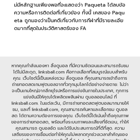
ม่มีหลักฐานเพียงพอที่จะแสดงว่า Paqueta ได้ลบข้อ
ความหรือการติดต่อที่เกี่ยวข้อง ทั้งนี้ เคสของ Paqu
eta ถูกมองว่าเป็นคดีเกี่ยวกับการกีฬาที่มีรายละเอีย
ดมากที่สุดในประวัติศาสตร์ของ FA
หากคุณกำลังมองหา ลิ้งดูบอล ที่มีความชัดเจนและสามารถรับชม
ได้ไม่มีสะดุด, linksball.com คือทางเลือกที่สมบูรณ์แบบสำหรับ
คุณ. เว็บไซต์นี้เป็นแหล่งรวม ลิ้งดูบอล ที่คุณสามารถเข้าถึงการ
ถ่ายทอดสดเกมฟุตบอลจากทั่วทุกมุมโลกได้อย่างง่ายดาย. ไม่ว่า
จะเป็นเกมใหญ่จากลีกยุโรปหรือการแข่งขันภายในประเทศ, ทุกการ
แข่งขันมีให้คุณได้เพลิดเพลินผ่าน ดูบอลออนไลน์ ที่
linksball.com. ในแต่ละวัน, มีการถ่ายทอดสดฟุตบอลมากมายให้
ชม, และที่ linksball.com, คุณสามารถค้นหาและเลือกชม ดูบอล
สด ได้ตามความต้องการของคุณ. เว็บไซต์นี้ได้เน้นย้ำถึงคุณภาพ
ของการถ่ายทอดสด, พร้อมทั้งระบบภาพและเสียงที่ชัดเจน, ทำให้
คุณสามารถ ดูบอลชัด และได้รับประสบการณ์ที่ดีที่สุด. ความ
เสถียรของการเชื่อมต่อทำให้คุณไม่พลาดทุกช่วงเวลาสำคัญของ