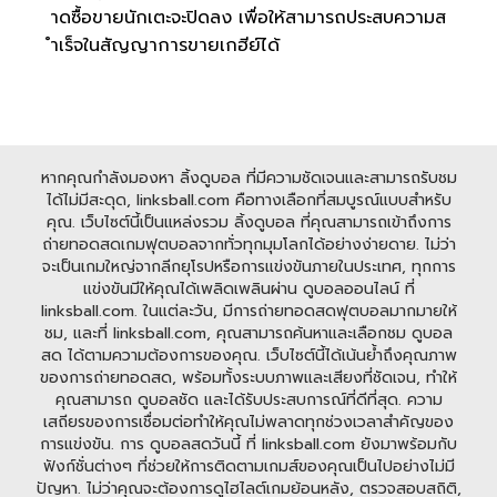
าดซื้อขายนักเตะจะปิดลง เพื่อให้สามารถประสบความส
ำเร็จในสัญญาการขายเกฮีย์ได้
หากคุณกำลังมองหา ลิ้งดูบอล ที่มีความชัดเจนและสามารถรับชม
ได้ไม่มีสะดุด, linksball.com คือทางเลือกที่สมบูรณ์แบบสำหรับ
คุณ. เว็บไซต์นี้เป็นแหล่งรวม ลิ้งดูบอล ที่คุณสามารถเข้าถึงการ
ถ่ายทอดสดเกมฟุตบอลจากทั่วทุกมุมโลกได้อย่างง่ายดาย. ไม่ว่า
จะเป็นเกมใหญ่จากลีกยุโรปหรือการแข่งขันภายในประเทศ, ทุกการ
แข่งขันมีให้คุณได้เพลิดเพลินผ่าน ดูบอลออนไลน์ ที่
linksball.com. ในแต่ละวัน, มีการถ่ายทอดสดฟุตบอลมากมายให้
ชม, และที่ linksball.com, คุณสามารถค้นหาและเลือกชม ดูบอล
สด ได้ตามความต้องการของคุณ. เว็บไซต์นี้ได้เน้นย้ำถึงคุณภาพ
ของการถ่ายทอดสด, พร้อมทั้งระบบภาพและเสียงที่ชัดเจน, ทำให้
คุณสามารถ ดูบอลชัด และได้รับประสบการณ์ที่ดีที่สุด. ความ
เสถียรของการเชื่อมต่อทำให้คุณไม่พลาดทุกช่วงเวลาสำคัญของ
การแข่งขัน. การ ดูบอลสดวันนี้ ที่ linksball.com ยังมาพร้อมกับ
ฟังก์ชั่นต่างๆ ที่ช่วยให้การติดตามเกมส์ของคุณเป็นไปอย่างไม่มี
ปัญหา. ไม่ว่าคุณจะต้องการดูไฮไลต์เกมย้อนหลัง, ตรวจสอบสถิติ,