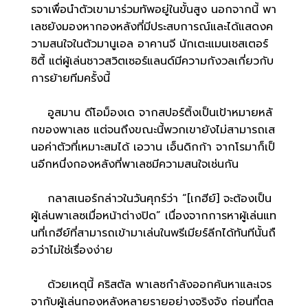
รจาเพื่อนำตัวเขามาร่วมทัพอยู่ในขั้นสูง นอกจากนี้ พา
เลซยังมองหากองหลังที่มีประสบการณ์และได้แสดงค
วามสนใจในตัวมานูเอล อาคานจี นักเตะแมนเชสเตอร์
ซิตี้ แต่ผู้เล่นชาวสวิตเซอร์แลนด์มีความกังวลเกี่ยวกับ
การย้ายทีมครั้งนี้
อูสมาน ดีโอม็องเด จากสปอร์ติ้งเป็นเป้าหมายหลั
กของพาเลซ แต่จนถึงขณะนี้พวกเขายังไม่สามารถเส
นอค่าตัวที่เหมาะสมได้ เอวาน เอ็นดิกก้า จากโรมาก็เป็
นอีกหนึ่งกองหลังที่พาเลซมีความสนใจเช่นกัน
กลาสเนอร์กล่าวในวันศุกร์ว่า “[เกฮีย์] จะต้องเป็น
ผู้เล่นพาเลซเมื่อหน้าต่างปิด” เนื่องจากการหาผู้เล่นแท
นที่เกฮีย์ที่สามารถเข้ามาเล่นในพรีเมียร์ลีกได้ทันทีนั้นถื
อว่าไม่ใช่เรื่องง่าย
ด้วยเหตุนี้ คริสตัล พาเลซกำลังออกค้นหาและเจร
จากับผู้เล่นกองหลังหลายรายอย่างจริงจัง ก่อนที่ตล