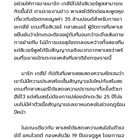
อช่วยให้การขายมาร์ก เกฮีย์ไปยังลิเวอร์พูลสามารถเ
กิดขึ้นได้ ตามรายงานข่าว พาเลซได้ติดต่อและพูดคุย
เกี่ยวกับข้อตกลงมูลค่า 35 ล้านปอนด์สำหรับการขา
ยเกฮีย์ ขณะที่โอลิเวอร์ กลาสเนอร์ ผู้จัดการทีมพาเล
ซยืนยันว่านักเตะจะต้องอยู่กับทีมจนกว่าจะถึงเส้นตาย
การย้ายทีม ไม่มีการบรรลุข้อตกลงระหว่างทั้งสองทีม
แต่ลิเวอร์พูลได้รับสัญญาณเชิงบวกจากพาเลซว่าพร้
อมที่จะขายนักเตะกองหลังทีมชาติอังกฤษรายนี้
มาร์ก เกฮีย์ กัปตันทีมพาเลซแสดงความชัดเจนว่า
เขาไม่มีความประสงค์จะเซ็นสัญญาฉบับใหม่กับสโมสร
ขณะที่กลาสเนอร์ได้แสดงความปรารถนาที่จะรั้งตัวเก
ฮีย์ไว้ แต่สโมสรไม่ต้องการปล่อยนักเตะวัย 25 ปีไปแ
บบไม่มีค่าตัวเมื่อสัญญาของเขาหมดลงในช่วงฤดูร้อน
ปีหน้า
ในขณะเดียวกัน พาเลซได้แสดงความสนใจในตัวเจ
ย์ดี แคนโวตต์ กองหลังวัย 19 ปีของตูลูส โดยการเจ