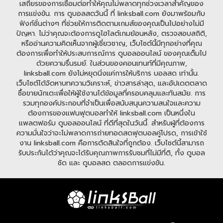
เสถียรของการเชื่อมต่อทำให้คุณไม่พลาดทุกช่วงเวลาสำคัญของ
การแข่งขัน. การ ดูบอลสดวันนี้ ที่ linksball.com ยังมาพร้อมกับ
ฟังก์ชั่นต่างๆ ที่ช่วยให้การติดตามเกมส์ของคุณเป็นไปอย่างไม่มี
ปัญหา. ไม่ว่าคุณจะต้องการดูไฮไลต์เกมย้อนหลัง, ตรวจสอบสถิติ,
หรืออ่านความคิดเห็นจากผู้เชี่ยวชาญ, เว็บไซต์นี้มีทุกอย่างที่คุณ
ต้องการเพื่อทำให้ประสบการณ์การ ดูบอลออนไลน์ ของคุณเต็มไป
ด้วยความรื่นรมย์. ในส่วนของคอนเทนท์ที่มีคุณภาพ,
linksball.com ยังไม่หยุดนิ่งแค่การให้บริการ บอลสด เท่านั้น.
เว็บไซต์ได้จัดหาบทความวิเคราะห์, ข่าวสารล่าสุด, และอัปเดตตลาด
ซื้อขายนักเตะเพื่อให้ผู้ใช้งานได้ข้อมูลที่ครอบคลุมและทันสมัย. การ
รวมทุกองค์ประกอบที่จำเป็นเพื่อสนับสนุนความสนใจและความ
ต้องการของแฟนฟุตบอลทำให้ linksball.com เป็นหนึ่งใน
แพลตฟอร์ม ดูบอลออนไลน์ ที่ดีที่สุดในวันนี้. สำหรับผู้ที่ต้องการ
ความมั่นใจว่าจะไม่พลาดการถ่ายทอดสดฟุตบอลคู่โปรด, การเข้าใช้
งาน linksball.com คือการตัดสินใจที่ถูกต้อง. เว็บไซต์นี้สามารถ
รับประกันได้ว่าคุณจะได้รับคุณภาพการรับชมที่ไม่มีที่ติ, ทั้ง ดูบอล
ชัด และ ดูบอลสด ตลอดการแข่งขัน.