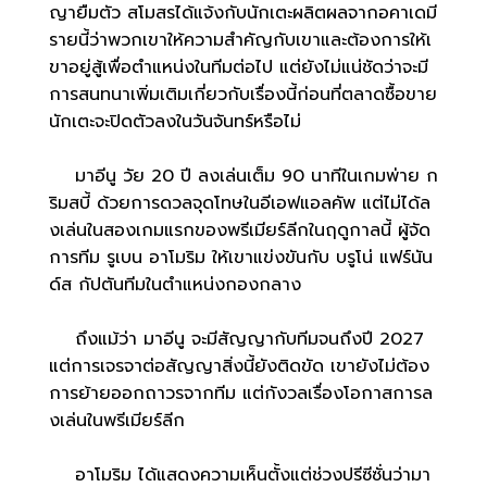
ญายืมตัว สโมสรได้แจ้งกับนักเตะผลิตผลจากอคาเดมี
รายนี้ว่าพวกเขาให้ความสำคัญกับเขาและต้องการให้เ
ขาอยู่สู้เพื่อตำแหน่งในทีมต่อไป แต่ยังไม่แน่ชัดว่าจะมี
การสนทนาเพิ่มเติมเกี่ยวกับเรื่องนี้ก่อนที่ตลาดซื้อขาย
นักเตะจะปิดตัวลงในวันจันทร์หรือไม่
มาอีนู วัย 20 ปี ลงเล่นเต็ม 90 นาทีในเกมพ่าย ก
ริมสบี้ ด้วยการดวลจุดโทษในอีเอฟแอลคัพ แต่ไม่ได้ล
งเล่นในสองเกมแรกของพรีเมียร์ลีกในฤดูกาลนี้ ผู้จัด
การทีม รูเบน อาโมริม ให้เขาแข่งขันกับ บรูโน่ แฟร์นัน
ด์ส กัปตันทีมในตำแหน่งกองกลาง
ถึงแม้ว่า มาอีนู จะมีสัญญากับทีมจนถึงปี 2027
แต่การเจรจาต่อสัญญาสิ่งนี้ยังติดขัด เขายังไม่ต้อง
การย้ายออกถาวรจากทีม แต่กังวลเรื่องโอกาสการล
งเล่นในพรีเมียร์ลีก
อาโมริม ได้แสดงความเห็นตั้งแต่ช่วงปรีซีซั่นว่ามา