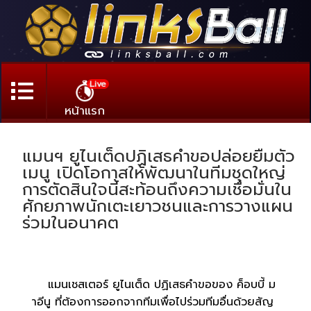
Live
หน้าแรก
แมนฯ ยูไนเต็ดปฏิเสธคำขอปล่อยยืมตัว
เมนู เปิดโอกาสให้พัฒนาในทีมชุดใหญ่
การตัดสินใจนี้สะท้อนถึงความเชื่อมั่นใน
ศักยภาพนักเตะเยาวชนและการวางแผน
ร่วมในอนาคต
แมนเชสเตอร์ ยูไนเต็ด ปฏิเสธคำขอของ ค็อบบี้ ม
าอีนู ที่ต้องการออกจากทีมเพื่อไปร่วมทีมอื่นด้วยสัญ