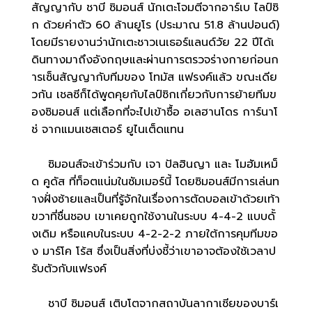
สัญญากับ ชาบี ซิมอนส์ นักเตะโจมตีจากอาร์เบ ไลป์ซิ
ก ด้วยค่าตัว 60 ล้านยูโร (ประมาณ 51.8 ล้านปอนด์)
โดยมีรายงานว่านักเตะชาวเนเธอร์แลนด์วัย 22 ปีได้เ
ดินทางมาถึงอังกฤษและผ่านการตรวจร่างกายก่อนก
ารเซ็นสัญญากับทีมของ โทมัส แฟรงค์แล้ว ขณะเดีย
วกัน เชลซีก็ได้พูดคุยกับไลป์ซิกเกี่ยวกับการย้ายทีมข
องซิมอนส์ แต่เลือกที่จะไปเข้าซื้อ อเลฮานโดร การ์นาโ
ช่ จากแมนเชสเตอร์ ยูไนเต็ดแทน
ซิมอนส์จะเข้าร่วมกับ เจา ปัลฮินญา และ โมฮัมเหม็
ด คูดัส ที่ท็อตแน่มในซัมเมอร์นี้ โดยซิมอนส์มีการเล่นท
างฝั่งซ้ายและเป็นที่รู้จักในเรื่องการตัดบอลเข้าด้วยเท้า
ขวาที่ชื่นชอบ เขาเคยถูกใช้งานในระบบ 4-4-2 แบบดั้
งเดิม หรือแคบในระบบ 4-2-2-2 ภายใต้การคุมทีมขอ
ง มาร์โค โร้ส ซึ่งเป็นสิ่งที่บ่งชี้ว่าเขาอาจต้องใช้เวลาป
รับตัวกับแฟรงค์
ชาบี ซิมอนส์ เติบโตจากสถาบันลากาเซียของบาร์เ