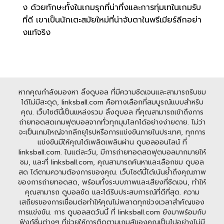
ง ด้วยทักษะทั้งในเกมรุกที่น่าทึ่งและการทุ่มเทในเกมรับ
ที่ดี เขาเป็นนักเตะสมัยใหม่ที่น่าจับตาในพรีเมียร์ลีกอย่า
งแท้จริง
หากคุณกำลังมองหา ลิ้งดูบอล ที่มีความชัดเจนและสามารถรับชม
ได้ไม่มีสะดุด, linksball.com คือทางเลือกที่สมบูรณ์แบบสำหรับ
คุณ. เว็บไซต์นี้เป็นแหล่งรวม ลิ้งดูบอล ที่คุณสามารถเข้าถึงการ
ถ่ายทอดสดเกมฟุตบอลจากทั่วทุกมุมโลกได้อย่างง่ายดาย. ไม่ว่า
จะเป็นเกมใหญ่จากลีกยุโรปหรือการแข่งขันภายในประเทศ, ทุกการ
แข่งขันมีให้คุณได้เพลิดเพลินผ่าน ดูบอลออนไลน์ ที่
linksball.com. ในแต่ละวัน, มีการถ่ายทอดสดฟุตบอลมากมายให้
ชม, และที่ linksball.com, คุณสามารถค้นหาและเลือกชม ดูบอล
สด ได้ตามความต้องการของคุณ. เว็บไซต์นี้ได้เน้นย้ำถึงคุณภาพ
ของการถ่ายทอดสด, พร้อมทั้งระบบภาพและเสียงที่ชัดเจน, ทำให้
คุณสามารถ ดูบอลชัด และได้รับประสบการณ์ที่ดีที่สุด. ความ
เสถียรของการเชื่อมต่อทำให้คุณไม่พลาดทุกช่วงเวลาสำคัญของ
การแข่งขัน. การ ดูบอลสดวันนี้ ที่ linksball.com ยังมาพร้อมกับ
ฟังก์ชั่นต่างๆ ที่ช่วยให้การติดตามเกมส์ของคุณเป็นไปอย่างไม่มี