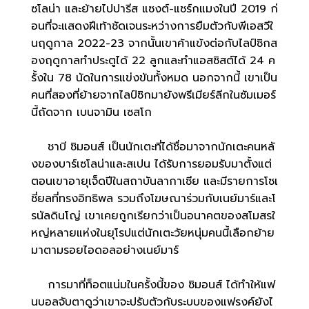
ซโลน่า และย้ายไปปารีส แซงต์-แชร์กแมงในปี 2019 ก่
อนที่จะแสดงฝีเท้าชัดเจนระหว่างการยืมตัวกับพีเอสวีใ
นฤดูกาล 2022-23 จากนั้นเขาค้าแข้งต่อกับไลป์ซิกส
องฤดูกาลทำประตูได้ 22 ลูกและทำแอสซิสต์ได้ 24 ค
รั้งใน 78 นัดในการแข่งขันทั้งหมด นอกจากนี้ เขาเป็น
คนที่สองที่ย้ายจากไลป์ซิกมายังพรีเมียร์ลีกในซัมเมอร์
นี้ถัดจาก เบนจามิน เซสโก
ชาบี ซิมอนส์ เป็นนักเตะที่ได้ชื่อมาจากนักเตะคนหลั
งของบาร์เซโลน่าและสเปน ได้รับการยอมรับมาตั้งแต่
ตอนเขาอายุเจ็ดปีในสถาบันลากาเซีย และมีรายการโซเ
ชี่ยลที่ทรงอิทธิพล รวมถึงโฆษณาร่วมกับเนย์มาร์และโ
รนัลดินโญ่ เขาเคยถูกเรียกว่าเป็นอนาคตของสโมสรใ
หญ่หลายแห่งในยุโรปแต่นักเตะวัยหนุ่มคนนี้เลือกย้าย
มาตามรอยไอดอลอย่างเนย์มาร์
การมาที่ท็อตแน่มในครั้งนี้ของ ซิมอนส์ ได้ทำให้แฟ
นบอลจับตาดูว่าเขาจะปรับตัวกับระบบของแฟรงค์ยังไ