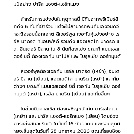
มป์อย่าง ปารีส แซงต์-แชร์กแมง
สำหรับการแข่งขันในฤดูกาลนี้ มีทีมจากพรีเมียร์ลี
กถึง 6 ทีมที่เข้าร่วม แต่จะไม่สามารถพบกันเองจนกว่
าจะถึงรอบน็อกเอาต์ ลิเวอร์พูล เจอกับคู่แข่งอย่าง เร
อัล มาดริด ที่แอนฟิลด์ รวมถึง แอตเลติโก มาดริด แ
ละ อินเตอร์ มิลาน ใน 8 นัดที่ลงแข่ง ขณะที่ แมนเชสเ
ตอร์ ซิตี้ ต้องเจอกับ นาโปลี และ โบรุสเซีย ดอร์ทมุนด์
ลิเวอร์พูลต้องเจอกับ เรอัล มาดริด (เหย้า), อินเต
อร์ มิลาน (เยือน), แอตเลติโก มาดริด (เหย้า) และทีม
ต่างๆ ขณะที่ แมนเชสเตอร์ ซิตี้ เจอกับ โบรุสเซีย ดอร์
ทมุนด์ (เหย้า), เรอัล มาดริด (เยือน) และทีมอื่นๆ
ในส่วนนิวคาสเซิล ต้องเผชิญหน้ากับ บาร์เซโลนา
(เหย้า) และ ปารีส แซงต์-แชร์กแมง (เยือน) โดยช่วง
การแข่งขันจะเริ่มต้นในวันที่ 16 กันยายน และรอบสุดท้
ายจะสิ้นสุดในวันที่ 28 มกราคม 2026 ขณะที่รอบชิงช