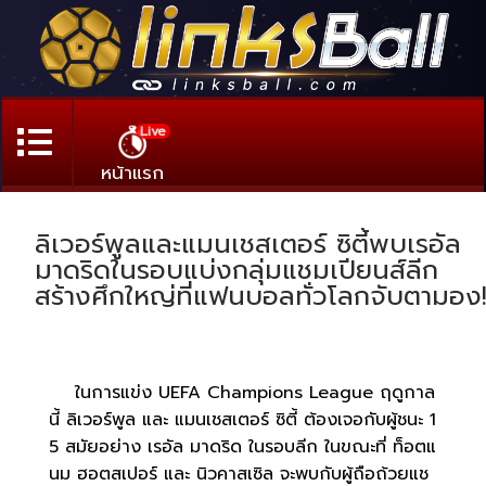
Live
หน้าแรก
ลิเวอร์พูลและแมนเชสเตอร์ ซิตี้พบเรอัล
มาดริดในรอบแบ่งกลุ่มแชมเปียนส์ลีก
สร้างศึกใหญ่ที่แฟนบอลทั่วโลกจับตามอง
ในการแข่ง UEFA Champions League ฤดูกาล
นี้ ลิเวอร์พูล และ แมนเชสเตอร์ ซิตี้ ต้องเจอกับผู้ชนะ 1
5 สมัยอย่าง เรอัล มาดริด ในรอบลีก ในขณะที่ ท็อตแ
นม ฮอตสเปอร์ และ นิวคาสเซิล จะพบกับผู้ถือถ้วยแช