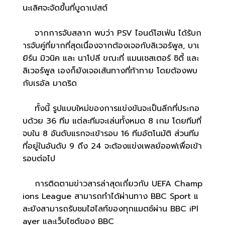
นะเลิศจะจัดขึ้นที่บูดาเปสต์
จากการจับสลาก พบว่า PSV ไอนด์โฮเฟ่น ได้รับก
ารจับคู่ที่ยากที่สุดเนื่องจากต้องเจอกับลิเวอร์พูล, บาเ
ยิร์น มิวนิค และ นาโปลี ขณะที่ แมนเชสเตอร์ ซิตี้ และ
ลิเวอร์พูล เองก็ยังเจอเส้นทางที่ท้าทาย โดยต้องพบ
กับเรอัล มาดริด
ทั้งนี้ รูปแบบใหม่ของการแข่งขันจะเป็นลีกที่ประกอ
บด้วย 36 ทีม แต่ละทีมจะเล่นทั้งหมด 8 เกม โดยทีมที่
จบใน 8 อันดับแรกจะเข้ารอบ 16 ทีมอัตโนมัติ ส่วนทีม
ที่อยู่ในอันดับ 9 ถึง 24 จะต้องแข่งเพลย์ออฟเพื่อเข้า
รอบต่อไป
การติดตามข่าวสารล่าสุดเกี่ยวกับ UEFA Champ
ions League สามารถทำได้ผ่านทาง BBC Sport แ
ละยังสามารถรับชมไฮไลท์ของทุกแมตช์ผ่าน BBC iPl
ayer และเว็บไซต์ของ BBC