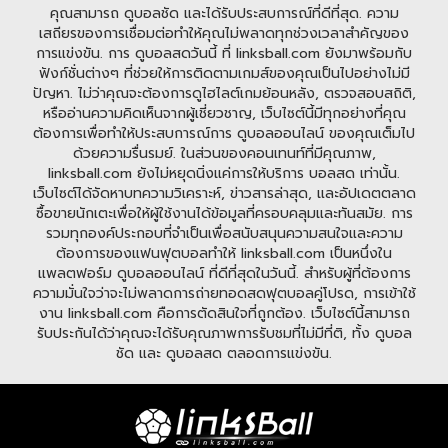
คุณสามารถ ดูบอลชัด และได้รับประสบการณ์ที่ดีที่สุด. ความ
เสถียรของการเชื่อมต่อทำให้คุณไม่พลาดทุกช่วงเวลาสำคัญของ
การแข่งขัน. การ ดูบอลสดวันนี้ ที่ linksball.com ยังมาพร้อมกับ
ฟังก์ชั่นต่างๆ ที่ช่วยให้การติดตามเกมส์ของคุณเป็นไปอย่างไม่มี
ปัญหา. ไม่ว่าคุณจะต้องการดูไฮไลต์เกมย้อนหลัง, ตรวจสอบสถิติ,
หรืออ่านความคิดเห็นจากผู้เชี่ยวชาญ, เว็บไซต์นี้มีทุกอย่างที่คุณ
ต้องการเพื่อทำให้ประสบการณ์การ ดูบอลออนไลน์ ของคุณเต็มไป
ด้วยความรื่นรมย์. ในส่วนของคอนเทนท์ที่มีคุณภาพ,
linksball.com ยังไม่หยุดนิ่งแค่การให้บริการ บอลสด เท่านั้น.
เว็บไซต์ได้จัดหาบทความวิเคราะห์, ข่าวสารล่าสุด, และอัปเดตตลาด
ซื้อขายนักเตะเพื่อให้ผู้ใช้งานได้ข้อมูลที่ครอบคลุมและทันสมัย. การ
รวมทุกองค์ประกอบที่จำเป็นเพื่อสนับสนุนความสนใจและความ
ต้องการของแฟนฟุตบอลทำให้ linksball.com เป็นหนึ่งใน
แพลตฟอร์ม ดูบอลออนไลน์ ที่ดีที่สุดในวันนี้. สำหรับผู้ที่ต้องการ
ความมั่นใจว่าจะไม่พลาดการถ่ายทอดสดฟุตบอลคู่โปรด, การเข้าใช้
งาน linksball.com คือการตัดสินใจที่ถูกต้อง. เว็บไซต์นี้สามารถ
รับประกันได้ว่าคุณจะได้รับคุณภาพการรับชมที่ไม่มีที่ติ, ทั้ง ดูบอล
ชัด และ ดูบอลสด ตลอดการแข่งขัน.