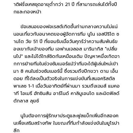
าติฝรั่งเศสชุดอายุต่ำกว่า 21 ปี ที่สามารถเล่นได้ทั้งปี
กและกองหน้า
ข้อเสนอของฟอเรสต์เกิดขึ้นท่ามกลางความไม่แน่
นอนเกี่ยวกับอนาคตของผู้จัดการทีม นูโน เอสปิริโต ซ
านโต วัย 51 ปี ที่ยอมรับเมื่อวันศุกร์ว่าความสัมพันธ์ข
องเขากับเจ้าของทีม เอฟานเจลอส มารินากิส "เปลี่ย
นไป" และไม่ได้ใกล้ชิดกันเหมือนเดิม ปัญหาหนึ่งเกิดจา
กการย้ายทีมในช่วงซัมเมอร์แม้ว่าทีมจะได้ผู้เล่นใหม่เข้า
มา 8 คนในช่วงซัมเมอร์นี้ ซึ่งรวมถึงปีกขวา ดาน เอ็น
ดอย ที่ได้ลงเป็นตัวจริงในการแข่งขันที่เสมอคริสตัล
พาเลซ 1-1 เมื่อวันอาทิตย์ที่ผ่านมา รวมถึงเจมส์ แมคอ
าที โอเมรี ฮัทชินสัน อาร์โนด์ คาลิมูเอนโด และมิดฟิลด์
ดักลาส ลุยซ์
นูโนต้องการผู้รักษาประตูและฟูลแบ็กเพิ่มอีกสองค
นเพื่อเสริมสร้างทัพ ในขณะที่ทีมกำลังแข่งขันในยูโรปา
ลีก