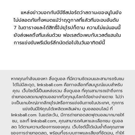
แหล่งข่าวบอกกับบีบีซีสปอร์ตว่าสถานะของนูโนยัง
ไม่ปลอดภัยทั้งหมดแม้ว่าฤดูกาลที่แล้วทีมจะจบอันดับ
7 ในตารางและได้สิทธิ์ไปยุโรปก็ตาม ความไม่แน่นอนนี้
ยังส่งผลถึงทีมเล่นด้วย ฟอเรสต์จะพบกับเวสต์แฮมใน
การแข่งขันพรีเมียร์ลีกนัดต่อไปในวันอาทิตย์นี้
หากคุณกำลังมองหา ลิ้งดูบอล ที่มีความชัดเจนและสามารถรับชม
ได้ไม่มีสะดุด, linksball.com คือทางเลือกที่สมบูรณ์แบบสำหรับ
คุณ. เว็บไซต์นี้เป็นแหล่งรวม ลิ้งดูบอล ที่คุณสามารถเข้าถึงการ
ถ่ายทอดสดเกมฟุตบอลจากทั่วทุกมุมโลกได้อย่างง่ายดาย. ไม่ว่า
จะเป็นเกมใหญ่จากลีกยุโรปหรือการแข่งขันภายในประเทศ, ทุกการ
แข่งขันมีให้คุณได้เพลิดเพลินผ่าน ดูบอลออนไลน์ ที่
linksball.com. ในแต่ละวัน, มีการถ่ายทอดสดฟุตบอลมากมายให้
ชม, และที่ linksball.com, คุณสามารถค้นหาและเลือกชม ดูบอล
สด ได้ตามความต้องการของคุณ. เว็บไซต์นี้ได้เน้นย้ำถึงคุณภาพ
ของการถ่ายทอดสด, พร้อมทั้งระบบภาพและเสียงที่ชัดเจน, ทำให้