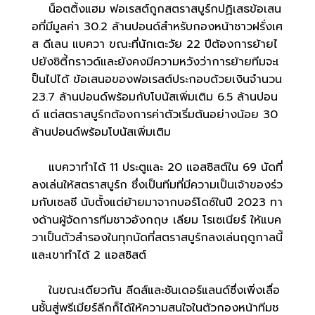
น็อตติ้งแฮม ฟอเรสต์ถูกสตราสบูร์กปฏิเสธข้อเสน
อที่มีมูลค่า 30.2 ล้านปอนด์สำหรับกองหน้าชาวฝรั่งเศ
ส ดีเลน แบควา ขณะที่นักเตะวัย 22 ปีต้องการย้ายไ
ปยังซิตี้กราวด์และยังคงมีความหวังว่าการย้ายทีมจะเ
ป็นไปได้ ข้อเสนอของฟอเรสต์ประกอบด้วยเงินจำนวน
23.7 ล้านปอนด์พร้อมกับโบนัสเพิ่มเติม 6.5 ล้านปอน
ด์ แต่สตราสบูร์กต้องการค่าตัวเริ่มต้นอย่างน้อย 30
ล้านปอนด์พร้อมโบนัสเพิ่มเติม
แบควาทำได้ 11 ประตูและ 20 แอสซิสต์ใน 69 นัดที่
ลงเล่นให้สตราสบูร์ก ซึ่งเป็นทีมที่มีความเป็นเจ้าของร่ว
มกับเชลซี นับตั้งแต่ย้ายมาจากบอร์โดซ์ในปี 2023 ทา
งด้านผู้จัดการทีมชาวอังกฤษ เลียม โรเซเนียร์ ให้แบค
วาเป็นตัวสำรองในทุกนัดที่สตราสบูร์กลงเล่นฤดูกาลนี้
และเขาทำได้ 2 แอสซิสต์
ในขณะเดียวกัน ลีดส์และซันเดอร์แลนด์ซึ่งเพิ่งเลื่อ
นชั้นสู่พรีเมียร์ลีกก็ได้ให้ความสนใจในตัวกองหน้าทีมช