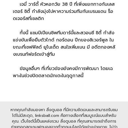
เจมี่ วาร์ดี้ หัวหอกวัย 38 ปี ที่เพิ่งแยกทางกับเลส
เตอร์ ซิตี้ กำลังมุ่งไปหาความร่วมทีมกับเบรนแดน ร็อ
ดเจอร์สที่เซลติก
ทั้งนี้ แชมป์เปียนชิพทีมดาร์บี้และสวอนซี ซิตี้ กำลัง
แข่งขันเพื่อยืมตัวไกด์ กอร์ดอน ปีกของลิเวอร์พูล ใน
ขณะที่เชฟฟิลด์ ยูไนเต็ด สนใจเพิ่มเบน มี อดีตกองหลั
งเบรนท์ฟอร์ดเข้าสู่ทีม
ข้อมูลอื่นๆ ที่เกี่ยวข้องยังคงมีการพัฒนา โดยเฉ
พาะในช่วงปิดตลาดนักเตะในฤดูกาลนี้
หากคุณกำลังมองหา ลิ้งดูบอล ที่มีความชัดเจนและสามารถรับชม
ได้ไม่มีสะดุด, linksball.com คือทางเลือกที่สมบูรณ์แบบสำหรับ
คุณ. เว็บไซต์นี้เป็นแหล่งรวม ลิ้งดูบอล ที่คุณสามารถเข้าถึงการ
ถ่ายทอดสดเกมฟุตบอลจากทั่วทุกมุมโลกได้อย่างง่ายดาย. ไม่ว่า