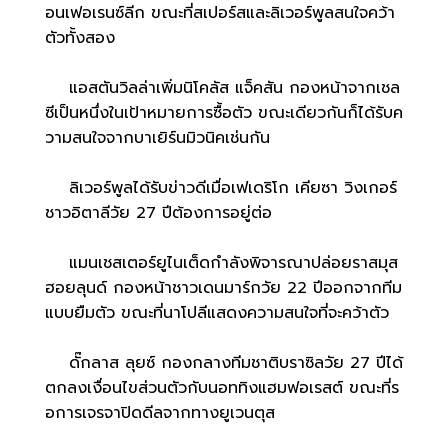
อนเฟอเรนซ์ลีก ขณะที่สเปอร์สและลิเวอร์พูลสนใจคว้า
ตัวทั้งสอง
แอสตันวิลล่าเพิ่มนิโคลัส แจ็คสัน กองหน้าจากเชล
ซีเป็นหนึ่งในเป้าหมายการซื้อตัว ขณะเดียวกันก็ได้รับค
วามสนใจจากบาเยิร์นมิวนิคเช่นกัน
ลิเวอร์พูลได้รับข่าวดีเมื่อเฟเดริโก เคียซา วิงเกอร์
ชาวอิตาลีวัย 27 ปีต้องการอยู่ต่อ
แมนเชสเตอร์ยูไนเต็ดกำลังพิจารณาปล่อยราสมุส
ฮอยลุนด์ กองหน้าชาวเดนมาร์กวัย 22 ปีออกจากทีม
แบบยืมตัว ขณะที่นาโปลีแสดงความสนใจที่จะคว้าตัว
ดั๊กลาส ลุยซ์ กองกลางทีมชาติบราซิลวัย 27 ปีได้
ตกลงเงื่อนไขส่วนตัวกับนอททิงแฮมฟอเรสต์ ขณะที่ร
อการเจรจาปิดดีลจากทางยูเวนตุส