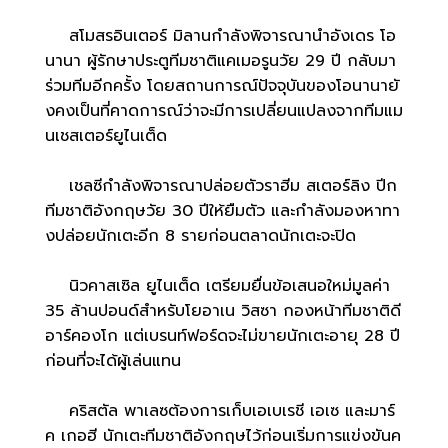
สโมสรอินเตอร์ มิลานกำลังพิจารณานำอังเดร โอ
นานา ผู้รักษาประตูทีมชาติแคเมอรูนวัย 29 ปี กลับมา
ร่วมทีมอีกครั้ง โดยสถานการณ์ปัจจุบันของโอนานายั
งคงเป็นที่คาดการณ์ว่าจะมีการเปลี่ยนแปลงจากทีมแม
นเชสเตอร์ยูไนเต็ด
เชลซีกำลังพิจารณาปล่อยตัวราฮีม สเตอร์ลิง ปีก
ทีมชาติอังกฤษวัย 30 ปีให้ยืมตัว และกำลังมองหาทา
งปล่อยนักเตะอีก 8 รายก่อนตลาดนักเตะจะปิด
นิวคาสเซิล ยูไนเต็ด เตรียมยื่นข้อเสนอใหม่มูลค่า
35 ล้านปอนด์สำหรับโยอาเน วิสซา กองหน้าทีมชาติดี
อาร์คองโก แต่เบรนท์ฟอร์ดจะไม่ขายนักเตะอายุ 28 ปี
ก่อนที่จะได้ผู้เล่นแทน
คริสตัล พาเลซต้องการเก็บเอเบเรชี เอเซ และมาร์
ค เกอฮี นักเตะทีมชาติอังกฤษไว้ก่อนเริ่มการแข่งขันค