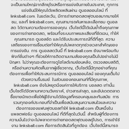
จะเป็นเกมใหญ่จากลีกยุโรปหรือการแข่งขันภายในประเทศ, ทุกการ
แข่งขันมีให้คุณได้เพลิดเพลินผ่าน ดูบอลออนไลน์ ที่
linksball.com. ในแต่ละวัน, มีการถ่ายทอดสดฟุตบอลมากมายให้
ชม, และที่ linksball.com, คุณสามารถค้นหาและเลือกชม ดูบอล
สด ได้ตามความต้องการของคุณ. เว็บไซต์นี้ได้เน้นย้ำถึงคุณภาพ
ของการถ่ายทอดสด, พร้อมทั้งระบบภาพและเสียงที่ชัดเจน, ทำให้
คุณสามารถ ดูบอลชัด และได้รับประสบการณ์ที่ดีที่สุด. ความ
เสถียรของการเชื่อมต่อทำให้คุณไม่พลาดทุกช่วงเวลาสำคัญของ
การแข่งขัน. การ ดูบอลสดวันนี้ ที่ linksball.com ยังมาพร้อมกับ
ฟังก์ชั่นต่างๆ ที่ช่วยให้การติดตามเกมส์ของคุณเป็นไปอย่างไม่มี
ปัญหา. ไม่ว่าคุณจะต้องการดูไฮไลต์เกมย้อนหลัง, ตรวจสอบสถิติ,
หรืออ่านความคิดเห็นจากผู้เชี่ยวชาญ, เว็บไซต์นี้มีทุกอย่างที่คุณ
ต้องการเพื่อทำให้ประสบการณ์การ ดูบอลออนไลน์ ของคุณเต็มไป
ด้วยความรื่นรมย์. ในส่วนของคอนเทนท์ที่มีคุณภาพ,
linksball.com ยังไม่หยุดนิ่งแค่การให้บริการ บอลสด เท่านั้น.
เว็บไซต์ได้จัดหาบทความวิเคราะห์, ข่าวสารล่าสุด, และอัปเดตตลาด
ซื้อขายนักเตะเพื่อให้ผู้ใช้งานได้ข้อมูลที่ครอบคลุมและทันสมัย. การ
รวมทุกองค์ประกอบที่จำเป็นเพื่อสนับสนุนความสนใจและความ
ต้องการของแฟนฟุตบอลทำให้ linksball.com เป็นหนึ่งใน
แพลตฟอร์ม ดูบอลออนไลน์ ที่ดีที่สุดในวันนี้. สำหรับผู้ที่ต้องการ
ความมั่นใจว่าจะไม่พลาดการถ่ายทอดสดฟุตบอลคู่โปรด, การเข้าใช้
งาน linksball.com คือการตัดสินใจที่ถูกต้อง. เว็บไซต์นี้สามารถ