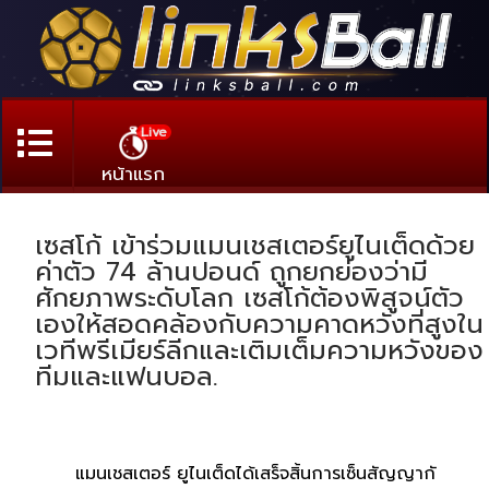
Live
หน้าแรก
เซสโก้ เข้าร่วมแมนเชสเตอร์ยูไนเต็ดด้วย
ค่าตัว 74 ล้านปอนด์ ถูกยกย่องว่ามี
ศักยภาพระดับโลก เซสโก้ต้องพิสูจน์ตัว
เองให้สอดคล้องกับความคาดหวังที่สูงใน
เวทีพรีเมียร์ลีกและเติมเต็มความหวังของ
ทีมและแฟนบอล.
แมนเชสเตอร์ ยูไนเต็ดได้เสร็จสิ้นการเซ็นสัญญากั