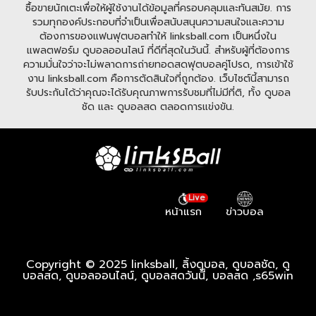
ซื้อขายนักเตะเพื่อให้ผู้ใช้งานได้ข้อมูลที่ครอบคลุมและทันสมัย. การ
รวมทุกองค์ประกอบที่จำเป็นเพื่อสนับสนุนความสนใจและความ
ต้องการของแฟนฟุตบอลทำให้ linksball.com เป็นหนึ่งใน
แพลตฟอร์ม ดูบอลออนไลน์ ที่ดีที่สุดในวันนี้. สำหรับผู้ที่ต้องการ
ความมั่นใจว่าจะไม่พลาดการถ่ายทอดสดฟุตบอลคู่โปรด, การเข้าใช้
งาน linksball.com คือการตัดสินใจที่ถูกต้อง. เว็บไซต์นี้สามารถ
รับประกันได้ว่าคุณจะได้รับคุณภาพการรับชมที่ไม่มีที่ติ, ทั้ง ดูบอล
ชัด และ ดูบอลสด ตลอดการแข่งขัน.
Live
หน้าแรก
ข่าวบอล
Copyright © 2025 linksball, ลิ้งดูบอล, ดูบอลชัด, ดู
บอลสด, ดูบอลออนไลน์, ดูบอลสดวันนี้, บอลสด ,
s65win