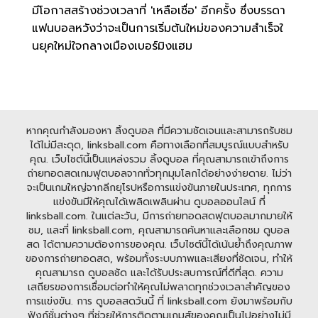
มีโอกาสสร้างช่วงเวลาที่ 'เหลือเชื่อ' อีกครั้ง ซึ่งบรรดา
แฟนบอลหวังว่าจะเป็นการเริ่มต้นใหม่ของความสำเร็จใ
นยุคใหม่ใจกลางเมืองเบอร์มิงแฮม
หากคุณกำลังมองหา ลิ้งดูบอล ที่มีความชัดเจนและสามารถรับชม
ได้ไม่มีสะดุด, linksball.com คือทางเลือกที่สมบูรณ์แบบสำหรับ
คุณ. เว็บไซต์นี้เป็นแหล่งรวม ลิ้งดูบอล ที่คุณสามารถเข้าถึงการ
ถ่ายทอดสดเกมฟุตบอลจากทั่วทุกมุมโลกได้อย่างง่ายดาย. ไม่ว่า
จะเป็นเกมใหญ่จากลีกยุโรปหรือการแข่งขันภายในประเทศ, ทุกการ
แข่งขันมีให้คุณได้เพลิดเพลินผ่าน ดูบอลออนไลน์ ที่
linksball.com. ในแต่ละวัน, มีการถ่ายทอดสดฟุตบอลมากมายให้
ชม, และที่ linksball.com, คุณสามารถค้นหาและเลือกชม ดูบอล
สด ได้ตามความต้องการของคุณ. เว็บไซต์นี้ได้เน้นย้ำถึงคุณภาพ
ของการถ่ายทอดสด, พร้อมทั้งระบบภาพและเสียงที่ชัดเจน, ทำให้
คุณสามารถ ดูบอลชัด และได้รับประสบการณ์ที่ดีที่สุด. ความ
เสถียรของการเชื่อมต่อทำให้คุณไม่พลาดทุกช่วงเวลาสำคัญของ
การแข่งขัน. การ ดูบอลสดวันนี้ ที่ linksball.com ยังมาพร้อมกับ
ฟังก์ชั่นต่างๆ ที่ช่วยให้การติดตามเกมส์ของคุณเป็นไปอย่างไม่มี