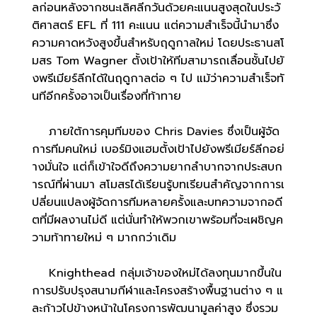
ลก่อนหลังจากชนะเลิศลีกวันด้วยคะแนนสูงสุดในประวั
ติศาสตร์ EFL ที่ 111 คะแนน แต่ความสำเร็จนี้นำมาซึ่ง
ความคาดหวังสูงขึ้นสำหรับฤดูกาลใหม่ โดยประธานสโ
มสร Tom Wagner ตั้งเป้าให้ทีมสามารถเลื่อนชั้นไปยั
งพรีเมียร์ลีกได้ในฤดูกาลต่อ ๆ ไป แม้ว่าความสำเร็จทั
นทีอีกครั้งอาจเป็นเรื่องที่ท้าทาย
ภายใต้การคุมทีมของ Chris Davies ซึ่งเป็นผู้จัด
การทีมคนใหม่ เบอร์มิงแฮมตั้งเป้าไปยังพรีเมียร์ลีกอย่
างมั่นใจ แต่ก็เข้าใจดีถึงความยากลำบากจากประสบก
ารณ์ที่ผ่านมา สโมสรได้เรียนรู้บทเรียนสำคัญจากการเ
ปลี่ยนแปลงผู้จัดการทีมหลายครั้งและบทความจากอดี
ตที่มีผลงานไม่ดี แต่นั่นทำให้พวกเขาพร้อมที่จะเผชิญค
วามท้าทายใหม่ ๆ มากกว่าเดิม
Knighthead กลุ่มเจ้าของใหม่ได้ลงทุนมากขึ้นใน
การปรับปรุงสนามกีฬาและโครงสร้างพื้นฐานต่าง ๆ แ
ละก้าวไปข้างหน้าในโครงการพัฒนามูลค่าสูง ซึ่งรวม