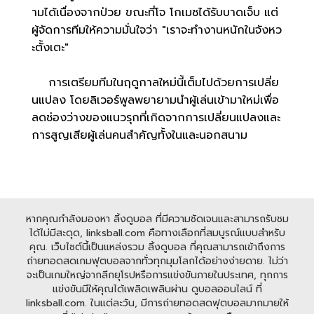
ามได้เนื่องจากป่วย ขณะที่โจ โกเมซได้รับบาดเจ็บ แต่
ผู้จัดการทีมให้ความมั่นใจว่า "เราจะทำงานหนักในจังหว
ะตั้งเตะ"
การเตรียมทีมในฤดูกาลใหม่นี้เต็มไปด้วยการเปลี่ย
นแปลง โดยลิเวอร์พูลพยายามนำผู้เล่นเข้ามาใหม่เพื่อ
ลดช่องว่างของแนวรุกที่เกิดจากการเปลี่ยนแปลงและ
การสูญเสียผู้เล่นคนสำคัญทั้งในและนอกสนาม
หากคุณกำลังมองหา ลิ้งดูบอล ที่มีความชัดเจนและสามารถรับชม
ได้ไม่มีสะดุด, linksball.com คือทางเลือกที่สมบูรณ์แบบสำหรับ
คุณ. เว็บไซต์นี้เป็นแหล่งรวม ลิ้งดูบอล ที่คุณสามารถเข้าถึงการ
ถ่ายทอดสดเกมฟุตบอลจากทั่วทุกมุมโลกได้อย่างง่ายดาย. ไม่ว่า
จะเป็นเกมใหญ่จากลีกยุโรปหรือการแข่งขันภายในประเทศ, ทุกการ
แข่งขันมีให้คุณได้เพลิดเพลินผ่าน ดูบอลออนไลน์ ที่
linksball.com. ในแต่ละวัน, มีการถ่ายทอดสดฟุตบอลมากมายให้