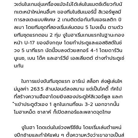
วเด่นในเกมอุ่นเครื่องแม้จะไม่ได้เล่นในแมตช์เดียวกับนั
กเตะหน้าใหม่คนอื่นๆ ของทีมในซัมเมอร์นี้ ลิเวอร์พูลมี
การลงเตะแบบพิเศษ 2 เกมติดต่อกันกับแอธเลติก บิ
ลเบา โดยทีมชุดที่สองเริ่มเล่นตอน 5 โมงเย็น ตามด้ว
ยทีมชุดแรกตอน 2 ทุ่ม งูโมฮาเริ่มเกมแรกในฐานะกอง
หน้า U-17 ของอังกฤษ โดยทำประตูและแอสซิสต์ในช่
วง 5 นาทีแรก นัดนี้จบลงด้วยสกอร์ 4-1 โดยดาร์วิน
นูเนซ, เบน โด๊ค และฮาร์วีย์ เอลเลียตต์ ต่างทำประตูเช่
นกัน
ในการแข่งขันทีมชุดแรก อาร์เน่ สล็อท ส่งผู้เล่นให
ม่มูลค่า 263.5 ล้านปอนด์ลงสนาม แต่เป็นโคดี้ กัคโป
ที่สร้างความฮือฮาโดยยิงสองประตูให้ลิเวอร์พูล และท
ำเข้าประตูตัวเอง 1 ลูกในเกมที่ชนะ 3-2 นอกจากนั้น
โมฮาเหม็ด ซาลาห์ ก็เปิดสกอร์และพลาดจุดโทษ
งูโมฮา โดดเด่นในช่วงพรีซีซัน โดยเริ่มเล่นตำแหน่
งปีกซ้ายและทำให้แฟน ๆ ตั้งความหวังว่าเขาอาจเป็นส่