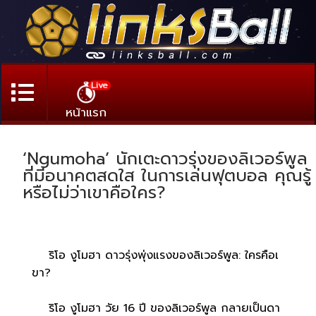
Live
หน้าแรก
‘Ngumoha’ นักเตะดาวรุ่งของลิเวอร์พูล
ที่มีอนาคตสดใส ในการเล่นฟุตบอล คุณรู้
หรือไม่ว่าเขาคือใคร?
ริโอ งูโมฮา ดาวรุ่งพุ่งแรงของลิเวอร์พูล: ใครคือเ
ขา?
ริโอ งูโมฮา วัย 16 ปี ของลิเวอร์พูล กลายเป็นดา