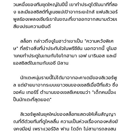
วนหนึ่งของทีมชุดใหญ่ในปีนี้ เขาทำประตูได้ในนาทีที่สอ
ง และมีแอสซิสต์ที่นูเนซแปเป้าจากระยะใกล้ แฟนลิเวอร์
พูลร้องเพลงเชียร์เขาในขณะที่เขาออกจากสนามด้วยเ
สียงปรบความยินดี
สล็อท กล่าวถึงงูโมฮาว่าเขาเป็น "ความหวังพิเศ
ษ" ที่สร้างสิ่งที่น่าประทับใจในพรีซีซัน นอกจากนี้ งูโมฮ
าเคยทำประตูในเกมกับโยโกฮามา เอฟ มารินอส และมี
แอสซิสต์ในเกมกับเอซี มิลาน
นักเตะหนุ่มรายนี้ไม่ได้มาจากอะคาเดมีของลิเวอร์พู
ล แต่ย้ายมาจากระบบเยาวชนของเชลซีเมื่อปีที่แล้ว ซึ่ง
จอห์น เทอร์รี่ ตำนานของเชลซีเคยชมว่า "เด็กคนนี้จะเ
ป็นนักเตะที่สุดยอด"
ลิเวอร์พูลในยุคใหม่ของสล็อทแสดงให้เห็นสัญญา
ณที่ดีด้วยทีมที่ดูไหลลื่น ความเป็นห่วงเรื่องกองหลังยั
งคงมีอยู่ เพราะเวอร์จิล ฟาน ไดจ์ก ไม่สามารถลงสน