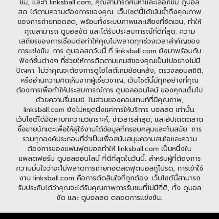
ชม, และที่ linksball.com, คุณสามารถค้นหาและเลือกชม ดูบอล
สด ได้ตามความต้องการของคุณ. เว็บไซต์นี้ได้เน้นย้ำถึงคุณภาพ
ของการถ่ายทอดสด, พร้อมทั้งระบบภาพและเสียงที่ชัดเจน, ทำให้
คุณสามารถ ดูบอลชัด และได้รับประสบการณ์ที่ดีที่สุด. ความ
เสถียรของการเชื่อมต่อทำให้คุณไม่พลาดทุกช่วงเวลาสำคัญของ
การแข่งขัน. การ ดูบอลสดวันนี้ ที่ linksball.com ยังมาพร้อมกับ
ฟังก์ชั่นต่างๆ ที่ช่วยให้การติดตามเกมส์ของคุณเป็นไปอย่างไม่มี
ปัญหา. ไม่ว่าคุณจะต้องการดูไฮไลต์เกมย้อนหลัง, ตรวจสอบสถิติ,
หรืออ่านความคิดเห็นจากผู้เชี่ยวชาญ, เว็บไซต์นี้มีทุกอย่างที่คุณ
ต้องการเพื่อทำให้ประสบการณ์การ ดูบอลออนไลน์ ของคุณเต็มไป
ด้วยความรื่นรมย์. ในส่วนของคอนเทนท์ที่มีคุณภาพ,
linksball.com ยังไม่หยุดนิ่งแค่การให้บริการ บอลสด เท่านั้น.
เว็บไซต์ได้จัดหาบทความวิเคราะห์, ข่าวสารล่าสุด, และอัปเดตตลาด
ซื้อขายนักเตะเพื่อให้ผู้ใช้งานได้ข้อมูลที่ครอบคลุมและทันสมัย. การ
รวมทุกองค์ประกอบที่จำเป็นเพื่อสนับสนุนความสนใจและความ
ต้องการของแฟนฟุตบอลทำให้ linksball.com เป็นหนึ่งใน
แพลตฟอร์ม ดูบอลออนไลน์ ที่ดีที่สุดในวันนี้. สำหรับผู้ที่ต้องการ
ความมั่นใจว่าจะไม่พลาดการถ่ายทอดสดฟุตบอลคู่โปรด, การเข้าใช้
งาน linksball.com คือการตัดสินใจที่ถูกต้อง. เว็บไซต์นี้สามารถ
รับประกันได้ว่าคุณจะได้รับคุณภาพการรับชมที่ไม่มีที่ติ, ทั้ง ดูบอล
ชัด และ ดูบอลสด ตลอดการแข่งขัน.