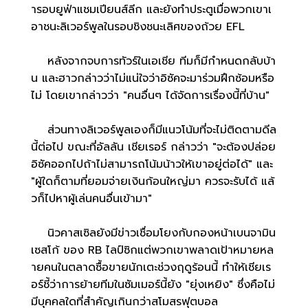
ารอบยูฟ่าแชมเปียนส์ลีก และยังทำประตูเมื่อพวกเขาเ
อาชนะลิเวอร์พูลในรอบชิงชนะเลิศของถ้วย EFL
หลังจากจบการทัวร์ในเอเชีย ทีมก็มีกำหนดกลับบ้า
น และฮาวกล่าวว่าไม่แน่ใจว่าอิซัคจะมาร่วมฝึกซ้อมหรือ
ไม่ โดยเขากล่าวว่า "คนอื่นๆ ได้จัดการเรื่องนี้ที่บ้าน"
ส่วนทางลิเวอร์พูลเองก็มีแนวโน้มที่จะไม่ติดตามดีล
นี้ต่อไป ขณะที่อัลลัน เชียเรอร์ กล่าวว่า "จะต้องปล่อย
อิซัคออกไปถ้าไม่สามารถโน้มน้าวให้เขาอยู่ต่อได้" และ
"ผู้ใดก็ตามที่ยอมจ่ายเงินก้อนใหญ่มา ควรจะรับได้ แล้
วก็ไปหาผู้เล่นคนอื่นเข้ามา"
นิวคาสเซิลยังมีข่าวเชื่อมโยงกับกองหน้าเบนจามิน
เซสโก้ ของ RB ไลป์ซิกแต่พวกเขาพลาดเป้าหมายหล
ายคนในตลาดซื้อขายนักเตะช่วงฤดูร้อนนี้ ทำให้เชียเร
อร์ชี้ว่าการย้ายทีมในซัมเมอร์นี้ยัง "ยุ่งเหยิง" ซึ่งคือไม่
มีบุคคลใดที่สำคัญเกินกว่าสโมสรฟุตบอล