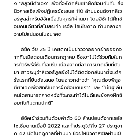
ง "พิสูจน์ตัวเอง" เพื่อที่จะได้กลับเข้าฝึกซ้อมกับทีม ซึ่ง
นิวคาสเซิลเพิ่งปฏิเสธข้อเสนอ 110 ล้านปอนด์จากลิเว
อร์พูลสำหรับอิซัคเมื่อวันศุกร์ที่ผ่านมา โดยอิซัคได้ฝึกซ้
อมคนเดียวที่สโมสรเก่า เรอัล โซเซียดาด ท่ามกลางค
วามไม่แน่นอนในอนาคต
อิซัค วัย 25 ปี เคยตกเป็นข่าวว่าอยากย้ายออกจ
ากทีมเมื่อตอนเดือนกรกฎาคม ซึ่งเขาไม่ได้ร่วมทีมในก
ารทัวร์พรีซีซั่นที่เอเชีย เนื่องจากมีอาการบาดเจ็บที่ต้น
ขา ฮาวระบุว่าลิเวอร์พูลยังไม่ได้ติดต่อกลับมาตั้งแต่ค
รั้งแรกที่ยื่นข้อเสนอ โดยฮาวกล่าวว่า "คุณต้องพิสูจ
น์ตัวเองเพื่อสิทธิ์ในการฝึกซ้อมกับเรา" และ "ไม่มีผู้เล่น
คนใดสามารถคาดหวังที่จะกระทำได้ไม่ดีและยังคงฝึกซ้
อมกับทีมตามปกติ"
อิซัคเข้าร่วมทีมด้วยค่าตัว 60 ล้านปอนด์จากเรอัล
โซเซียดาดเมื่อปี 2022 และทำประตูได้ถึง 27 ประตูจา
ก 42 นัดในฤดูกาลที่ผ่านมา ช่วยให้นิวคาสเซิลผ่านเข้