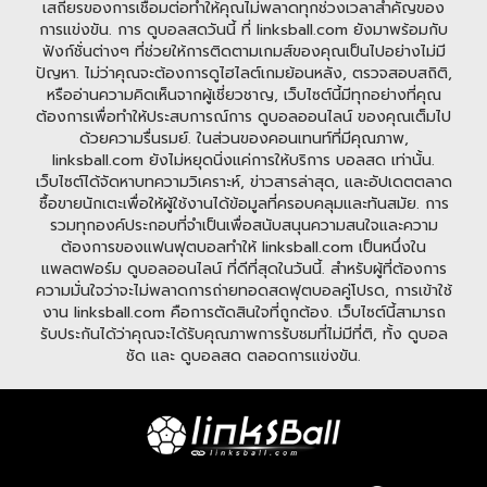
เสถียรของการเชื่อมต่อทำให้คุณไม่พลาดทุกช่วงเวลาสำคัญของ
การแข่งขัน. การ ดูบอลสดวันนี้ ที่ linksball.com ยังมาพร้อมกับ
ฟังก์ชั่นต่างๆ ที่ช่วยให้การติดตามเกมส์ของคุณเป็นไปอย่างไม่มี
ปัญหา. ไม่ว่าคุณจะต้องการดูไฮไลต์เกมย้อนหลัง, ตรวจสอบสถิติ,
หรืออ่านความคิดเห็นจากผู้เชี่ยวชาญ, เว็บไซต์นี้มีทุกอย่างที่คุณ
ต้องการเพื่อทำให้ประสบการณ์การ ดูบอลออนไลน์ ของคุณเต็มไป
ด้วยความรื่นรมย์. ในส่วนของคอนเทนท์ที่มีคุณภาพ,
linksball.com ยังไม่หยุดนิ่งแค่การให้บริการ บอลสด เท่านั้น.
เว็บไซต์ได้จัดหาบทความวิเคราะห์, ข่าวสารล่าสุด, และอัปเดตตลาด
ซื้อขายนักเตะเพื่อให้ผู้ใช้งานได้ข้อมูลที่ครอบคลุมและทันสมัย. การ
รวมทุกองค์ประกอบที่จำเป็นเพื่อสนับสนุนความสนใจและความ
ต้องการของแฟนฟุตบอลทำให้ linksball.com เป็นหนึ่งใน
แพลตฟอร์ม ดูบอลออนไลน์ ที่ดีที่สุดในวันนี้. สำหรับผู้ที่ต้องการ
ความมั่นใจว่าจะไม่พลาดการถ่ายทอดสดฟุตบอลคู่โปรด, การเข้าใช้
งาน linksball.com คือการตัดสินใจที่ถูกต้อง. เว็บไซต์นี้สามารถ
รับประกันได้ว่าคุณจะได้รับคุณภาพการรับชมที่ไม่มีที่ติ, ทั้ง ดูบอล
ชัด และ ดูบอลสด ตลอดการแข่งขัน.