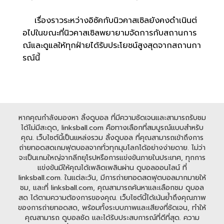
เรื่องราวระหว่างอิซัคกับนิวคาสเซิลยังคงดำเนินต่
อไปในขณะที่นิวคาสเซิลพยายามจัดการกับสถานการ
ณ์และดูแลให้ทุกฝ่ายได้รับประโยชน์สูงสุดจากสถานกา
รณ์นี้
หากคุณกำลังมองหา ลิ้งดูบอล ที่มีความชัดเจนและสามารถรับชม
ได้ไม่มีสะดุด, linksball.com คือทางเลือกที่สมบูรณ์แบบสำหรับ
คุณ. เว็บไซต์นี้เป็นแหล่งรวม ลิ้งดูบอล ที่คุณสามารถเข้าถึงการ
ถ่ายทอดสดเกมฟุตบอลจากทั่วทุกมุมโลกได้อย่างง่ายดาย. ไม่ว่า
จะเป็นเกมใหญ่จากลีกยุโรปหรือการแข่งขันภายในประเทศ, ทุกการ
แข่งขันมีให้คุณได้เพลิดเพลินผ่าน ดูบอลออนไลน์ ที่
linksball.com. ในแต่ละวัน, มีการถ่ายทอดสดฟุตบอลมากมายให้
ชม, และที่ linksball.com, คุณสามารถค้นหาและเลือกชม ดูบอล
สด ได้ตามความต้องการของคุณ. เว็บไซต์นี้ได้เน้นย้ำถึงคุณภาพ
ของการถ่ายทอดสด, พร้อมทั้งระบบภาพและเสียงที่ชัดเจน, ทำให้
คุณสามารถ ดูบอลชัด และได้รับประสบการณ์ที่ดีที่สุด. ความ