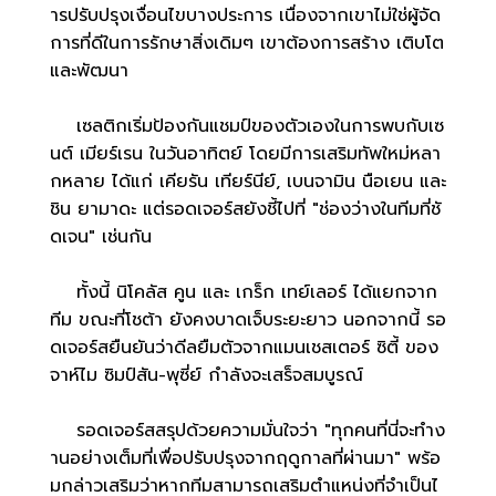
ารปรับปรุงเงื่อนไขบางประการ เนื่องจากเขาไม่ใช่ผู้จัด
การที่ดีในการรักษาสิ่งเดิมๆ เขาต้องการสร้าง เติบโต
และพัฒนา
เซลติกเริ่มป้องกันแชมป์ของตัวเองในการพบกับเซ
นต์ เมียร์เรน ในวันอาทิตย์ โดยมีการเสริมทัพใหม่หลา
กหลาย ได้แก่ เคียรัน เทียร์นีย์, เบนจามิน นือเยน และ
ชิน ยามาดะ แต่รอดเจอร์สยังชี้ไปที่ "ช่องว่างในทีมที่ชั
ดเจน" เช่นกัน
ทั้งนี้ นิโคลัส คูน และ เกร็ก เทย์เลอร์ ได้แยกจาก
ทีม ขณะที่โชต้า ยังคงบาดเจ็บระยะยาว นอกจากนี้ รอ
ดเจอร์สยืนยันว่าดีลยืมตัวจากแมนเชสเตอร์ ซิตี้ ของ
จาห์ไม ซิมป์สัน-พุซี่ย์ กำลังจะเสร็จสมบูรณ์
รอดเจอร์สสรุปด้วยความมั่นใจว่า "ทุกคนที่นี่จะทำง
านอย่างเต็มที่เพื่อปรับปรุงจากฤดูกาลที่ผ่านมา" พร้อ
มกล่าวเสริมว่าหากทีมสามารถเสริมตำแหน่งที่จำเป็นไ