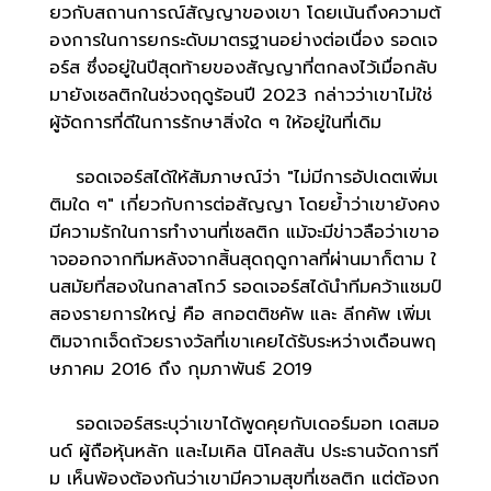
ยวกับสถานการณ์สัญญาของเขา โดยเน้นถึงความต้
องการในการยกระดับมาตรฐานอย่างต่อเนื่อง รอดเจ
อร์ส ซึ่งอยู่ในปีสุดท้ายของสัญญาที่ตกลงไว้เมื่อกลับ
มายังเซลติกในช่วงฤดูร้อนปี 2023 กล่าวว่าเขาไม่ใช่
ผู้จัดการที่ดีในการรักษาสิ่งใด ๆ ให้อยู่ในที่เดิม
รอดเจอร์สได้ให้สัมภาษณ์ว่า "ไม่มีการอัปเดตเพิ่มเ
ติมใด ๆ" เกี่ยวกับการต่อสัญญา โดยย้ำว่าเขายังคง
มีความรักในการทำงานที่เซลติก แม้จะมีข่าวลือว่าเขาอ
าจออกจากทีมหลังจากสิ้นสุดฤดูกาลที่ผ่านมาก็ตาม ใ
นสมัยที่สองในกลาสโกว์ รอดเจอร์สได้นำทีมคว้าแชมป์
สองรายการใหญ่ คือ สกอตติชคัพ และ ลีกคัพ เพิ่มเ
ติมจากเจ็ดถ้วยรางวัลที่เขาเคยได้รับระหว่างเดือนพฤ
ษภาคม 2016 ถึง กุมภาพันธ์ 2019
รอดเจอร์สระบุว่าเขาได้พูดคุยกับเดอร์มอท เดสมอ
นด์ ผู้ถือหุ้นหลัก และไมเคิล นิโคลสัน ประธานจัดการที
ม เห็นพ้องต้องกันว่าเขามีความสุขที่เซลติก แต่ต้องก