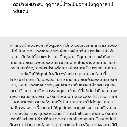
ด้อย่างเหมาะสม ฤดูกาลนี้น่าจะเป็นอีกหนึ่งฤดูกาลที่น่
าตื่นเต้น
หากคุณกำลังมองหา ลิ้งดูบอล ที่มีความชัดเจนและสามารถรับชม
ได้ไม่มีสะดุด, linksball.com คือทางเลือกที่สมบูรณ์แบบสำหรับ
คุณ. เว็บไซต์นี้เป็นแหล่งรวม ลิ้งดูบอล ที่คุณสามารถเข้าถึงการ
ถ่ายทอดสดเกมฟุตบอลจากทั่วทุกมุมโลกได้อย่างง่ายดาย. ไม่ว่า
จะเป็นเกมใหญ่จากลีกยุโรปหรือการแข่งขันภายในประเทศ, ทุกการ
แข่งขันมีให้คุณได้เพลิดเพลินผ่าน ดูบอลออนไลน์ ที่
linksball.com. ในแต่ละวัน, มีการถ่ายทอดสดฟุตบอลมากมายให้
ชม, และที่ linksball.com, คุณสามารถค้นหาและเลือกชม ดูบอล
สด ได้ตามความต้องการของคุณ. เว็บไซต์นี้ได้เน้นย้ำถึงคุณภาพ
ของการถ่ายทอดสด, พร้อมทั้งระบบภาพและเสียงที่ชัดเจน, ทำให้
คุณสามารถ ดูบอลชัด และได้รับประสบการณ์ที่ดีที่สุด. ความ
เสถียรของการเชื่อมต่อทำให้คุณไม่พลาดทุกช่วงเวลาสำคัญของ
การแข่งขัน. การ ดูบอลสดวันนี้ ที่ linksball.com ยังมาพร้อมกับ
ฟังก์ชั่นต่างๆ ที่ช่วยให้การติดตามเกมส์ของคุณเป็นไปอย่างไม่มี
ปัญหา. ไม่ว่าคุณจะต้องการดูไฮไลต์เกมย้อนหลัง, ตรวจสอบสถิติ,