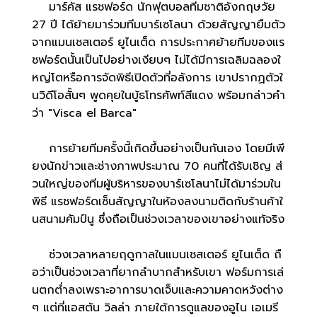
มาร์คัส แรชฟอร์ด นักฟุตบอลทีมชาติอังกฤษวัย
27 ปี ได้ย้ายมาร่วมทีมบาร์เซโลนา ด้วยสัญญายืมตัว
จากแมนเชสเตอร์ ยูไนเต็ด การประกาศย้ายทีมของแร
ชฟอร์ดนั้นเป็นไปอย่างเงียบๆ ไม่ได้มีการเฉลิมฉลองใ
หญ่โตหรือการจัดพิธีเปิดตัวที่อลังการ เขาปรากฏตัวใ
นวิดีโอสั้นๆ พูดคุยในบู้ธโทรศัพท์สีแดง พร้อมกล่าวคำ
ว่า "Visca el Barca"
การย้ายทีมครั้งนี้เกิดขึ้นอย่างเป็นกันเอง โดยมีเพี
ยงนักข่าวและช่างภาพประมาณ 70 คนที่ได้รับเชิญ ส่
วนใหญ่ของทีมผู้บริหารของบาร์เซโลนาไม่ได้มาร่วมใน
พิธี แรชฟอร์ดเซ็นสัญญาในห้องลงนามติดกับร้านค้าใ
นสนามคัมป์นู ซึ่งถือเป็นช่วงเวลาของเขาอย่างแท้จริง
ช่วงเวลาหลายฤดูกาลในแมนเชสเตอร์ ยูไนเต็ด ถื
อว่าเป็นช่วงเวลาที่ยากลำบากสำหรับเขา ฟอร์มการเล่
นตกต่ำลงเพราะอาการบาดเจ็บและความคาดหวังต่าง
ๆ แต่ที่แอสตัน วิลล่า ภายใต้การดูแลของอูไน เอเมรี