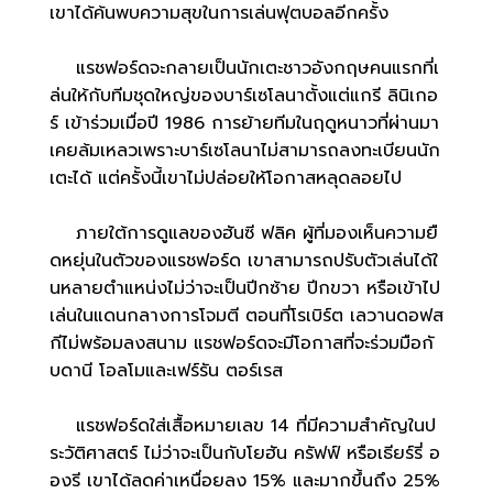
เขาได้ค้นพบความสุขในการเล่นฟุตบอลอีกครั้ง
แรชฟอร์ดจะกลายเป็นนักเตะชาวอังกฤษคนแรกที่เ
ล่นให้กับทีมชุดใหญ่ของบาร์เซโลนาตั้งแต่แกรี ลินิเกอ
ร์ เข้าร่วมเมื่อปี 1986 การย้ายทีมในฤดูหนาวที่ผ่านมา
เคยล้มเหลวเพราะบาร์เซโลนาไม่สามารถลงทะเบียนนัก
เตะได้ แต่ครั้งนี้เขาไม่ปล่อยให้โอกาสหลุดลอยไป
ภายใต้การดูแลของฮันซี ฟลิค ผู้ที่มองเห็นความยื
ดหยุ่นในตัวของแรชฟอร์ด เขาสามารถปรับตัวเล่นได้ใ
นหลายตำแหน่งไม่ว่าจะเป็นปีกซ้าย ปีกขวา หรือเข้าไป
เล่นในแดนกลางการโจมตี ตอนที่โรเบิร์ต เลวานดอฟส
กีไม่พร้อมลงสนาม แรชฟอร์ดจะมีโอกาสที่จะร่วมมือกั
บดานี โอลโมและเฟร์รัน ตอร์เรส
แรชฟอร์ดใส่เสื้อหมายเลข 14 ที่มีความสำคัญในป
ระวัติศาสตร์ ไม่ว่าจะเป็นกับโยฮัน ครัฟฟ์ หรือเธียร์รี่ อ
องรี เขาได้ลดค่าเหนื่อยลง 15% และมากขึ้นถึง 25%