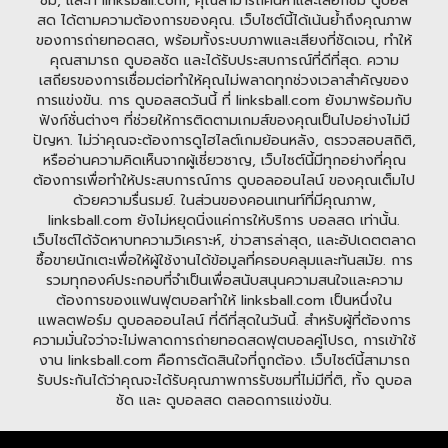
ชม, และที่ linksball.com, คุณสามารถค้นหาและเลือกชม ดูบอล
สด ได้ตามความต้องการของคุณ. เว็บไซต์นี้ได้เน้นย้ำถึงคุณภาพ
ของการถ่ายทอดสด, พร้อมทั้งระบบภาพและเสียงที่ชัดเจน, ทำให้
คุณสามารถ ดูบอลชัด และได้รับประสบการณ์ที่ดีที่สุด. ความ
เสถียรของการเชื่อมต่อทำให้คุณไม่พลาดทุกช่วงเวลาสำคัญของ
การแข่งขัน. การ ดูบอลสดวันนี้ ที่ linksball.com ยังมาพร้อมกับ
ฟังก์ชั่นต่างๆ ที่ช่วยให้การติดตามเกมส์ของคุณเป็นไปอย่างไม่มี
ปัญหา. ไม่ว่าคุณจะต้องการดูไฮไลต์เกมย้อนหลัง, ตรวจสอบสถิติ,
หรืออ่านความคิดเห็นจากผู้เชี่ยวชาญ, เว็บไซต์นี้มีทุกอย่างที่คุณ
ต้องการเพื่อทำให้ประสบการณ์การ ดูบอลออนไลน์ ของคุณเต็มไป
ด้วยความรื่นรมย์. ในส่วนของคอนเทนท์ที่มีคุณภาพ,
linksball.com ยังไม่หยุดนิ่งแค่การให้บริการ บอลสด เท่านั้น.
เว็บไซต์ได้จัดหาบทความวิเคราะห์, ข่าวสารล่าสุด, และอัปเดตตลาด
ซื้อขายนักเตะเพื่อให้ผู้ใช้งานได้ข้อมูลที่ครอบคลุมและทันสมัย. การ
รวมทุกองค์ประกอบที่จำเป็นเพื่อสนับสนุนความสนใจและความ
ต้องการของแฟนฟุตบอลทำให้ linksball.com เป็นหนึ่งใน
แพลตฟอร์ม ดูบอลออนไลน์ ที่ดีที่สุดในวันนี้. สำหรับผู้ที่ต้องการ
ความมั่นใจว่าจะไม่พลาดการถ่ายทอดสดฟุตบอลคู่โปรด, การเข้าใช้
งาน linksball.com คือการตัดสินใจที่ถูกต้อง. เว็บไซต์นี้สามารถ
รับประกันได้ว่าคุณจะได้รับคุณภาพการรับชมที่ไม่มีที่ติ, ทั้ง ดูบอล
ชัด และ ดูบอลสด ตลอดการแข่งขัน.