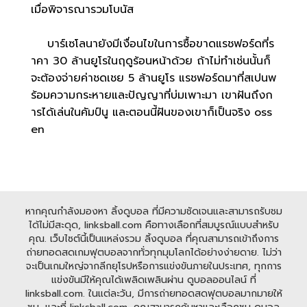
เมื่อพิจารณารวมโบนัส
บาร์เซโลนายังมีเงื่อนไขในการซื้อขาดแรชฟอร์ดที่ร
าคา 30 ล้านยูโรในฤดูร้อนหน้าด้วย ถ้าไม่ทำเช่นนั้นก็
จะต้องจ่ายค่าชดเชย 5 ล้านยูโร แรชฟอร์ดมาที่สเปนพ
ร้อมความกระหายและปัญญาที่บ่มเพาะมา เขาฝันถึงก
ารได้เล่นในคัมป์นู และตอนนี้ฝันของเขาก็เป็นจริง oss
en
หากคุณกำลังมองหา ลิ้งดูบอล ที่มีความชัดเจนและสามารถรับชม
ได้ไม่มีสะดุด, linksball.com คือทางเลือกที่สมบูรณ์แบบสำหรับ
คุณ. เว็บไซต์นี้เป็นแหล่งรวม ลิ้งดูบอล ที่คุณสามารถเข้าถึงการ
ถ่ายทอดสดเกมฟุตบอลจากทั่วทุกมุมโลกได้อย่างง่ายดาย. ไม่ว่า
จะเป็นเกมใหญ่จากลีกยุโรปหรือการแข่งขันภายในประเทศ, ทุกการ
แข่งขันมีให้คุณได้เพลิดเพลินผ่าน ดูบอลออนไลน์ ที่
linksball.com. ในแต่ละวัน, มีการถ่ายทอดสดฟุตบอลมากมายให้