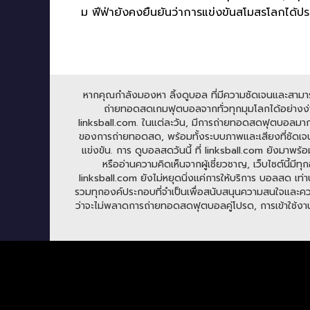
ม ฟีฟ่ายังคงยืนยันว่าการแข่งขันสโมสรโลกได้ปร
หากคุณกำลังมองหา ลิ้งดูบอล ที่มีความชัดเจนและสามารถร
ถ่ายทอดสดเกมฟุตบอลจากทั่วทุกมุมโลกได้อย่างง่าย
linksball.com. ในแต่ละวัน, มีการถ่ายทอดสดฟุตบอลมาก
ของการถ่ายทอดสด, พร้อมทั้งระบบภาพและเสียงที่ชัดเจน
แข่งขัน. การ ดูบอลสดวันนี้ ที่ linksball.com ยังมาพร้
หรืออ่านความคิดเห็นจากผู้เชี่ยวชาญ, เว็บไซต์นี้
linksball.com ยังไม่หยุดนิ่งแค่การให้บริการ บอลสด เท่าน
รวมทุกองค์ประกอบที่จำเป็นเพื่อสนับสนุนความสนใจและความ
ว่าจะไม่พลาดการถ่ายทอดสดฟุตบอลคู่โปรด, การเข้าใช้งาน li