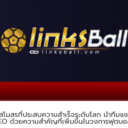
ันสโมสรที่ประสบความสำเร็จระดับโลก นำทีมแช
SEO ด้วยความสำคัญที่เพิ่มขึ้นในวงการฟุต