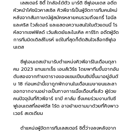
เลสเตอร์ ซิตี้ ใกล้จะได้ตัว มาร์ติ ซีฟูเอนเตส อดีต
หัวหน้าโค้ชนิวคาสเซิล คิวพีอาร์เป็นผู้จัดการทีมคนใหม่
หลังจากสัมภาษณ์ผู้สมัครหลายคนรวมถึงแกรี่ โอนีล
และคริส ไวล์เดอร์ และแสดงความสนใจในตัวแดนนี่ โร
ห์ลจากเชฟฟิลด์ เว้นส์เดย์และไมเคิล คาร์ริก อดีตผู้จัด
การทีมมิดเดิลส์โบรห์ แต่ในที่สุดก็ตัดสินใจเลือกซีฟูเอ
นเตส
ซีฟูเอนเตสเข้ามารับตำแหน่งคิวพีอาร์ในเดือนตุลา
คม 2023 แทนแกเร็ธ เอนส์เวิร์ธ โดยพาทีมขึ้นจากอัน
ดับสองจากท้ายตารางของแชมเปียนชิปขึ้นมาอยู่อันดั
บ 18 ก่อนหน้านี้เขาถูกพักงานในเดือนเมษายนและลา
ออกจากงานอย่างเป็นทางการเมื่อเดือนที่แล้ว ผู้ช่วย
คนปัจจุบันที่คิวพีอาร์ ชาบี คาล์ม ซึ่งเคยร่วมงานกับซี
ฟูเอนเตสที่ลอฟตัส โร้ด อาจย้ายตามมาด้วยที่คิงพาว
เวอร์ สเตเดียม
ตำแหน่งผู้จัดการทีมเลสเตอร์ ซิตี้ว่างลงหลังจาก