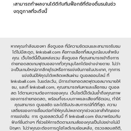
ะสามารถทำผลงานได้ดีกับทีมฟ็อกซ์ที่ต้องดิ้นรนในช่ว
งฤดูกาลที่จะถึงนี้
หากคุณกำลังมองหา ลิ้งดูบอล ที่มีความชัดเจนและสามารถรับชม
ได้ไม่มีสะดุด, linksball.com คือทางเลือกที่สมบูรณ์แบบสำหรับ
คุณ. เว็บไซต์นี้เป็นแหล่งรวม ลิ้งดูบอล ที่คุณสามารถเข้าถึงการ
ถ่ายทอดสดเกมฟุตบอลจากทั่วทุกมุมโลกได้อย่างง่ายดาย. ไม่ว่า
จะเป็นเกมใหญ่จากลีกยุโรปหรือการแข่งขันภายในประเทศ, ทุกการ
แข่งขันมีให้คุณได้เพลิดเพลินผ่าน ดูบอลออนไลน์ ที่
linksball.com. ในแต่ละวัน, มีการถ่ายทอดสดฟุตบอลมากมายให้
ชม, และที่ linksball.com, คุณสามารถค้นหาและเลือกชม ดูบอล
สด ได้ตามความต้องการของคุณ. เว็บไซต์นี้ได้เน้นย้ำถึงคุณภาพ
ของการถ่ายทอดสด, พร้อมทั้งระบบภาพและเสียงที่ชัดเจน, ทำให้
คุณสามารถ ดูบอลชัด และได้รับประสบการณ์ที่ดีที่สุด. ความ
เสถียรของการเชื่อมต่อทำให้คุณไม่พลาดทุกช่วงเวลาสำคัญของ
การแข่งขัน. การ ดูบอลสดวันนี้ ที่ linksball.com ยังมาพร้อมกับ
ฟังก์ชั่นต่างๆ ที่ช่วยให้การติดตามเกมส์ของคุณเป็นไปอย่างไม่มี
ปัญหา. ไม่ว่าคุณจะต้องการดูไฮไลต์เกมย้อนหลัง, ตรวจสอบสถิติ,