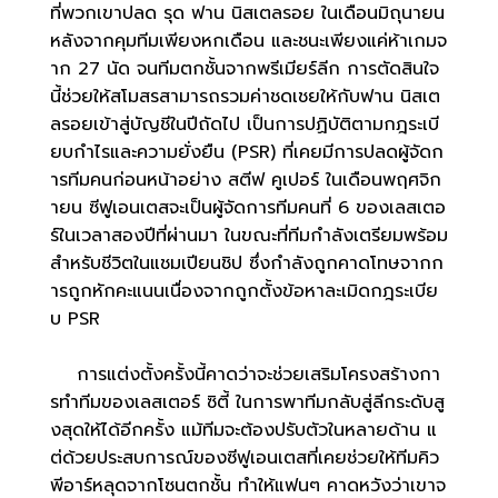
ที่พวกเขาปลด รุด ฟาน นิสเตลรอย ในเดือนมิถุนายน
หลังจากคุมทีมเพียงหกเดือน และชนะเพียงแค่ห้าเกมจ
าก 27 นัด จนทีมตกชั้นจากพรีเมียร์ลีก การตัดสินใจ
นี้ช่วยให้สโมสรสามารถรวมค่าชดเชยให้กับฟาน นิสเต
ลรอยเข้าสู่บัญชีในปีถัดไป เป็นการปฏิบัติตามกฎระเบี
ยบกำไรและความยั่งยืน (PSR) ที่เคยมีการปลดผู้จัดก
ารทีมคนก่อนหน้าอย่าง สตีฟ คูเปอร์ ในเดือนพฤศจิก
ายน ซีฟูเอนเตสจะเป็นผู้จัดการทีมคนที่ 6 ของเลสเตอ
ร์ในเวลาสองปีที่ผ่านมา ในขณะที่ทีมกำลังเตรียมพร้อม
สำหรับชีวิตในแชมเปียนชิป ซึ่งกำลังถูกคาดโทษจากก
ารถูกหักคะแนนเนื่องจากถูกตั้งข้อหาละเมิดกฎระเบีย
บ PSR
การแต่งตั้งครั้งนี้คาดว่าจะช่วยเสริมโครงสร้างกา
รทำทีมของเลสเตอร์ ซิตี้ ในการพาทีมกลับสู่ลีกระดับสู
งสุดให้ได้อีกครั้ง แม้ทีมจะต้องปรับตัวในหลายด้าน แ
ต่ด้วยประสบการณ์ของซีฟูเอนเตสที่เคยช่วยให้ทีมคิว
พีอาร์หลุดจากโซนตกชั้น ทำให้แฟนๆ คาดหวังว่าเขาจ