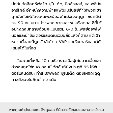
ปดวันต่ออ๊อกซ์ฟอร์ด ยูไนเต็ด, มิลล์วอลล์, และพลีมัธ
อาร์ไกล์ อีกหนึ่งความพ่ายแพ้ในเบิร์นลีย์ทำให้พวกเขา
ถูกบังคับให้ต้องเล่นเพลย์ออฟ แม้จะจบฤดูกาลปกติด้
วย 90 คะแนน แม้ว่าพวกเขาจะเอาชนะบริสตอล ซิตี้ได้
อย่างถล่มทลายด้วยคะแนนรวม 6-0 ในเพลย์ออฟไฟ
นอลและนำซันเดอร์แลนด์ในเวมบลีย์แล้วก็ตาม แต่เป้า
หมายที่สองก็ถูกตัดสินโดย VAR และซันเดอร์แลนด์ตี
เสมอได้ในที่สุด
ในขณะที่เหลือ 10 คนชั่วคราวเมื่อผู้เล่นบาดเจ็บและ
สำรองถูกใช้หมด ทอมมี่ วัตสันก็ยิงประตูที่ 95 ให้ซันเ
ดอร์แลนด์ชนะ ทำให้เชฟฟิลด์ ยูไนเต็ด ต้องเผชิญฤดู
กาลที่สองในลีกต่ำกว่าเดิม
หากคุณกำลังมองหา ลิ้งดูบอล ที่มีความชัดเจนและสามารถรับชม