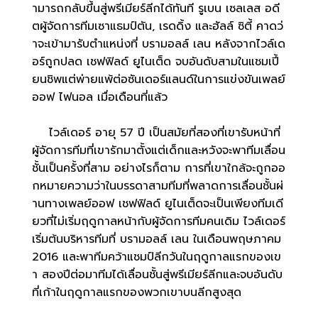
ามารถกลับขึ้นสู่พรีเมียร์ลีกได้ทันที รูเบน เซลเลส อดี
ตผู้จัดการทีมเซาแธมป์ตัน, เรดดิ้ง และฮัลล์ ซิตี้ คาดว่
าจะเข้ามารับตำแหน่งที่ บรามอลล์ เลน หลังจากไวล์เด
อร์ถูกปลด เชฟฟิลด์ ยูไนเต็ด จบอันดับสามในแชมเปี้
ยนชิพแต่พ่ายแพ้ต่อซันเดอร์แลนด์ในการแข่งขันเพลย์
ออฟ ไฟนอล เมื่อเดือนที่แล้ว
ไวล์เดอร์ อายุ 57 ปี เป็นสมัยที่สองที่เขารับหน้าที่
ผู้จัดการทีมที่เขารักมาตั้งแต่เด็กและหวังจะพาทีมเลื่อน
ชั้นเป็นครั้งที่สาม อย่างไรก็ตาม การที่เขาใกล้จะถูกออ
กหมายความว่าในบรรดาสามทีมที่พลาดการเลื่อนชั้นผ่
านทางเพลย์ออฟ เชฟฟิลด์ ยูไนเต็ดจะเป็นเพียงทีมเดี
ยวที่ไม่เริ่มฤดูกาลหน้ากับผู้จัดการทีมคนเดิม ไวล์เดอร์
เริ่มต้นบริหารทีมที่ บรามอลล์ เลน ในเดือนพฤษภาคม
2016 และพาทีมคว้าแชมป์ลีกวันในฤดูกาลแรกของเข
า สองปีต่อมาทีมได้เลื่อนชั้นสู่พรีเมียร์ลีกและจบอันดับ
ที่เก้าในฤดูกาลแรกของพวกเขาบนลีกสูงสุด