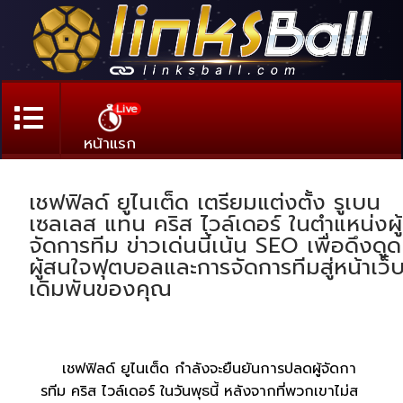
Live
หน้าแรก
เชฟฟิลด์ ยูไนเต็ด เตรียมแต่งตั้ง รูเบน
เซลเลส แทน คริส ไวล์เดอร์ ในตำแหน่งผู้
จัดการทีม ข่าวเด่นนี้เน้น SEO เพื่อดึงดูด
ผู้สนใจฟุตบอลและการจัดการทีมสู่หน้าเว็
เดิมพันของคุณ
เชฟฟิลด์ ยูไนเต็ด กำลังจะยืนยันการปลดผู้จัดกา
รทีม คริส ไวล์เดอร์ ในวันพุธนี้ หลังจากที่พวกเขาไม่ส