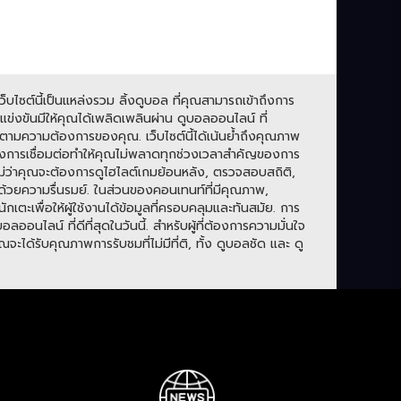
บไซต์นี้เป็นแหล่งรวม ลิ้งดูบอล ที่คุณสามารถเข้าถึงการ
่งขันมีให้คุณได้เพลิดเพลินผ่าน ดูบอลออนไลน์ ที่
ามความต้องการของคุณ. เว็บไซต์นี้ได้เน้นย้ำถึงคุณภาพ
องการเชื่อมต่อทำให้คุณไม่พลาดทุกช่วงเวลาสำคัญของการ
. ไม่ว่าคุณจะต้องการดูไฮไลต์เกมย้อนหลัง, ตรวจสอบสถิติ,
ปด้วยความรื่นรมย์. ในส่วนของคอนเทนท์ที่มีคุณภาพ,
กเตะเพื่อให้ผู้ใช้งานได้ข้อมูลที่ครอบคลุมและทันสมัย. การ
ลน์ ที่ดีที่สุดในวันนี้. สำหรับผู้ที่ต้องการความมั่นใจ
ะได้รับคุณภาพการรับชมที่ไม่มีที่ติ, ทั้ง ดูบอลชัด และ ดู