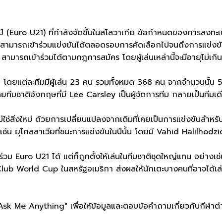
ี (Euro U21) ที่กำลังจัดขึ้นในสโลวาเกีย ข้อกำหนดของการลงทะเบีย
เตะสามารถเข้าร่วมแข่งขันได้ตลอดรอบการคัดเลือกไปจนถึงการแข่งขั
ามารถเข้าร่วมได้ตามกฎการสมัคร โดยผู้เล่นเหล่านี้จะมีอายุไม่เกิน 2
 โดยแต่ละทีมมีผู้เล่น 23 คน รวมทั้งหมด 368 คน จากจำนวนนั้น 55
ีมชาติอังกฤษที่มี Lee Carsley เป็นผู้จัดการทีม กลายเป็นทีมเดียว
ช่สิ่งใหม่ ด้วยการเปลี่ยนแปลงจากเดิมที่เคยเป็นการแข่งขันสำหรับอ
เช่น ยุโกสลาเวียที่ชนะการแข่งขันในปีนั้น โดยมี Vahid Halilhodzic
ร่วม Euro U21 ได้ แต่ก็ถูกตั้งให้เล่นในทีมชาติชุดใหญ่แทน อย่า
lub World Cup ในสหรัฐอเมริกา ส่งผลให้นักเตะบางคนที่อาจได้เ
sk Me Anything" เพื่อให้ข้อมูลและตอบข้อคำถามเกี่ยวกับกีฬาต่าง