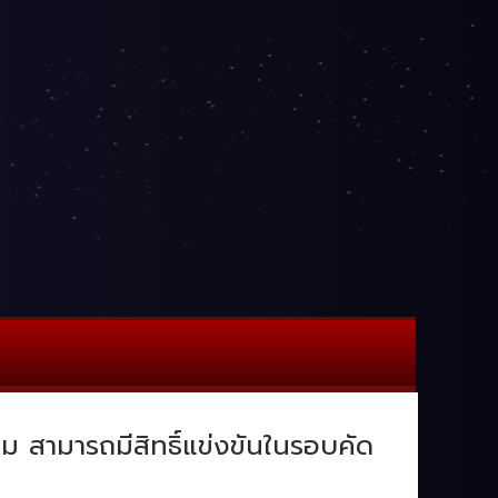
คม สามารถมีสิทธิ์แข่งขันในรอบคัด