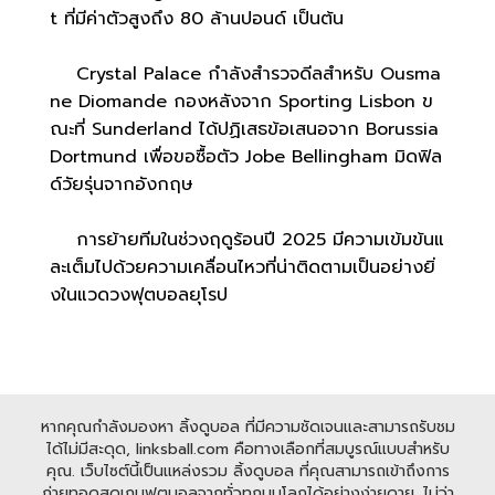
t ที่มีค่าตัวสูงถึง 80 ล้านปอนด์ เป็นต้น
Crystal Palace กำลังสำรวจดีลสำหรับ Ousma
ne Diomande กองหลังจาก Sporting Lisbon ข
ณะที่ Sunderland ได้ปฏิเสธข้อเสนอจาก Borussia
Dortmund เพื่อขอซื้อตัว Jobe Bellingham มิดฟิล
ด์วัยรุ่นจากอังกฤษ
การย้ายทีมในช่วงฤดูร้อนปี 2025 มีความเข้มข้นแ
ละเต็มไปด้วยความเคลื่อนไหวที่น่าติดตามเป็นอย่างยิ่
งในแวดวงฟุตบอลยุโรป
หากคุณกำลังมองหา ลิ้งดูบอล ที่มีความชัดเจนและสามารถรับชม
ได้ไม่มีสะดุด, linksball.com คือทางเลือกที่สมบูรณ์แบบสำหรับ
คุณ. เว็บไซต์นี้เป็นแหล่งรวม ลิ้งดูบอล ที่คุณสามารถเข้าถึงการ
ถ่ายทอดสดเกมฟุตบอลจากทั่วทุกมุมโลกได้อย่างง่ายดาย. ไม่ว่า