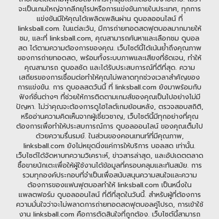
จะเป็นเกมใหญ่จากลีกยุโรปหรือการแข่งขันภายในประเทศ, ทุกการ
แข่งขันมีให้คุณได้เพลิดเพลินผ่าน ดูบอลออนไลน์ ที่
linksball.com. ในแต่ละวัน, มีการถ่ายทอดสดฟุตบอลมากมายให้
ชม, และที่ linksball.com, คุณสามารถค้นหาและเลือกชม ดูบอล
สด ได้ตามความต้องการของคุณ. เว็บไซต์นี้ได้เน้นย้ำถึงคุณภาพ
ของการถ่ายทอดสด, พร้อมทั้งระบบภาพและเสียงที่ชัดเจน, ทำให้
คุณสามารถ ดูบอลชัด และได้รับประสบการณ์ที่ดีที่สุด. ความ
เสถียรของการเชื่อมต่อทำให้คุณไม่พลาดทุกช่วงเวลาสำคัญของ
การแข่งขัน. การ ดูบอลสดวันนี้ ที่ linksball.com ยังมาพร้อมกับ
ฟังก์ชั่นต่างๆ ที่ช่วยให้การติดตามเกมส์ของคุณเป็นไปอย่างไม่มี
ปัญหา. ไม่ว่าคุณจะต้องการดูไฮไลต์เกมย้อนหลัง, ตรวจสอบสถิติ,
หรืออ่านความคิดเห็นจากผู้เชี่ยวชาญ, เว็บไซต์นี้มีทุกอย่างที่คุณ
ต้องการเพื่อทำให้ประสบการณ์การ ดูบอลออนไลน์ ของคุณเต็มไป
ด้วยความรื่นรมย์. ในส่วนของคอนเทนท์ที่มีคุณภาพ,
linksball.com ยังไม่หยุดนิ่งแค่การให้บริการ บอลสด เท่านั้น.
เว็บไซต์ได้จัดหาบทความวิเคราะห์, ข่าวสารล่าสุด, และอัปเดตตลาด
ซื้อขายนักเตะเพื่อให้ผู้ใช้งานได้ข้อมูลที่ครอบคลุมและทันสมัย. การ
รวมทุกองค์ประกอบที่จำเป็นเพื่อสนับสนุนความสนใจและความ
ต้องการของแฟนฟุตบอลทำให้ linksball.com เป็นหนึ่งใน
แพลตฟอร์ม ดูบอลออนไลน์ ที่ดีที่สุดในวันนี้. สำหรับผู้ที่ต้องการ
ความมั่นใจว่าจะไม่พลาดการถ่ายทอดสดฟุตบอลคู่โปรด, การเข้าใช้
งาน linksball.com คือการตัดสินใจที่ถูกต้อง. เว็บไซต์นี้สามารถ