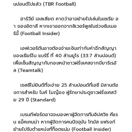
นปอนด์ไปแล้ว (TBR Football)
ฮาร์วีย์ เอลเลียต คาดว่าอาจย้ายไปเล่นในเซเรีย อ
า ของอิตาลี หากเขาออกจากลิเวอร์พูลในช่วงซัมเมอ
ร์นี้ (Football Insider)
เอฟเวอร์ตันอาจต้องจ่ายเงินเท่ากับค่าฉีกสัญญา
ของเธียร์โน แบร์รี่ ที่ 40 ล้านยูโร (33.7 ล้านปอนด์)
เพื่อเซ็นสัญญากับกองหน้าชาวฝรั่งเศสจากบียาร์เรอั
ล (Teamtalk)
เชลซีไม่ยินดีที่จะจ่าย 25 ล้านปอนด์ที่เอซี มิลานต้อ
งการสำหรับ ไมค์ ไมญ็อง ผู้รักษาประตูชาวฝรั่งเศสวั
ย 29 ปี (Standard)
เบรนท์ฟอร์ดอาจจะมองหาผู้จัดการทีมอิปสวิช คีแร
น แม็คเคนน่า หากผู้จัดการคนปัจจุบัน โทมัส แฟรงก์
ย้ายไปรับตำแหน่งที่ท็อตแน่ม (Football Insider)