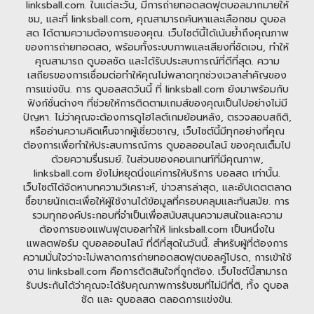
linksball.com. ในแต่ละวัน, มีการถ่ายทอดสดฟุตบอลมากมายให้
ชม, และที่ linksball.com, คุณสามารถค้นหาและเลือกชม ดูบอล
สด ได้ตามความต้องการของคุณ. เว็บไซต์นี้ได้เน้นย้ำถึงคุณภาพ
ของการถ่ายทอดสด, พร้อมทั้งระบบภาพและเสียงที่ชัดเจน, ทำให้
คุณสามารถ ดูบอลชัด และได้รับประสบการณ์ที่ดีที่สุด. ความ
เสถียรของการเชื่อมต่อทำให้คุณไม่พลาดทุกช่วงเวลาสำคัญของ
การแข่งขัน. การ ดูบอลสดวันนี้ ที่ linksball.com ยังมาพร้อมกับ
ฟังก์ชั่นต่างๆ ที่ช่วยให้การติดตามเกมส์ของคุณเป็นไปอย่างไม่มี
ปัญหา. ไม่ว่าคุณจะต้องการดูไฮไลต์เกมย้อนหลัง, ตรวจสอบสถิติ,
หรืออ่านความคิดเห็นจากผู้เชี่ยวชาญ, เว็บไซต์นี้มีทุกอย่างที่คุณ
ต้องการเพื่อทำให้ประสบการณ์การ ดูบอลออนไลน์ ของคุณเต็มไป
ด้วยความรื่นรมย์. ในส่วนของคอนเทนท์ที่มีคุณภาพ,
linksball.com ยังไม่หยุดนิ่งแค่การให้บริการ บอลสด เท่านั้น.
เว็บไซต์ได้จัดหาบทความวิเคราะห์, ข่าวสารล่าสุด, และอัปเดตตลาด
ซื้อขายนักเตะเพื่อให้ผู้ใช้งานได้ข้อมูลที่ครอบคลุมและทันสมัย. การ
รวมทุกองค์ประกอบที่จำเป็นเพื่อสนับสนุนความสนใจและความ
ต้องการของแฟนฟุตบอลทำให้ linksball.com เป็นหนึ่งใน
แพลตฟอร์ม ดูบอลออนไลน์ ที่ดีที่สุดในวันนี้. สำหรับผู้ที่ต้องการ
ความมั่นใจว่าจะไม่พลาดการถ่ายทอดสดฟุตบอลคู่โปรด, การเข้าใช้
งาน linksball.com คือการตัดสินใจที่ถูกต้อง. เว็บไซต์นี้สามารถ
รับประกันได้ว่าคุณจะได้รับคุณภาพการรับชมที่ไม่มีที่ติ, ทั้ง ดูบอล
ชัด และ ดูบอลสด ตลอดการแข่งขัน.