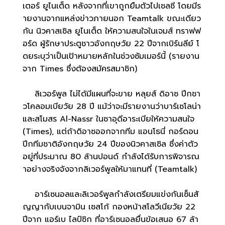
เตอร์ ยูไนเต็ด หลังจากที่เขาถูกยืมตัวไปเชลซี โดยมีร
ายงานจากแหล่งข่าวภายนอก Teamtalk ขณะเดียว
กัน นิวคาสเซิล ยูไนเต็ด ให้ความสนใจในเจมส์ ทราฟฟ
อร์ด ผู้รักษาประตูชาวอังกฤษวัย 22 ปีจากเบิร์นลีย์ โ
ดยระบุว่าเป็นเป้าหมายหลักในช่วงซัมเมอร์นี้ (รายงาน
จาก Times ซึ่งต้องสมัครสมาชิก)
ลิเวอร์พูล ไม่ได้มีแผนที่จะขาย หลุยส์ ดิอาซ ปีกชา
วโคลอมเบียวัย 28 ปี แม้ว่าจะมีรายงานว่าบาร์เซโลน่า
และสโมสร Al-Nassr ในซาอุดีอาระเบียให้ความสนใจ
(Times), แต่ถ้าดิอาซออกจากทีม แอนโธนี่ กอร์ดอน
ปีกทีมชาติอังกฤษวัย 24 ปีของนิวคาสเซิล ซึ่งค่าตัว
อยู่ที่ประมาณ 80 ล้านปอนด์ กำลังได้รับการพิจารณ
าอย่างจริงจังจากลิเวอร์พูลให้มาแทนที่ (Teamtalk)
อาร์เซนอลและลิเวอร์พูลกำลังเตรียมแข่งกันเซ็นสั
ญญากับเบนจามิน เซสโก้ กองหน้าสโลวีเนียวัย 22
ปีจาก แอร์เบ ไลป์ซิก ที่อาร์เซนอลยื่นข้อเสนอ 67 ล้า