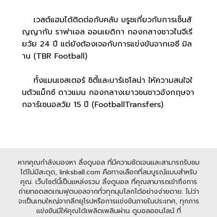
เวสต์แฮมได้ติดต่อกับคลับ บรูชเกี่ยวกับการเซ็นสั
ญญากับ ราฟาเอล ออนเยดิกา กองกลางชาวไนจีเรี
ยวัย 24 ปี แต่ยังต้องเจอกับการแข่งขันจากเอซี มิล
าน (TBR Football)
ทั้งแมนเชสเตอร์ ซิตี้และบาร์เซโลน่า ให้ความสนใจใ
นตัวแม็กซ์ ดาวแมน กองกลางเยาวชนชาวอังกฤษจา
กอาร์เซนอลวัย 15 ปี (FootballTransfers)
หากคุณกำลังมองหา ลิ้งดูบอล ที่มีความชัดเจนและสามารถรับชม
ได้ไม่มีสะดุด, linksball.com คือทางเลือกที่สมบูรณ์แบบสำหรับ
คุณ. เว็บไซต์นี้เป็นแหล่งรวม ลิ้งดูบอล ที่คุณสามารถเข้าถึงการ
ถ่ายทอดสดเกมฟุตบอลจากทั่วทุกมุมโลกได้อย่างง่ายดาย. ไม่ว่า
จะเป็นเกมใหญ่จากลีกยุโรปหรือการแข่งขันภายในประเทศ, ทุกการ
แข่งขันมีให้คุณได้เพลิดเพลินผ่าน ดูบอลออนไลน์ ที่